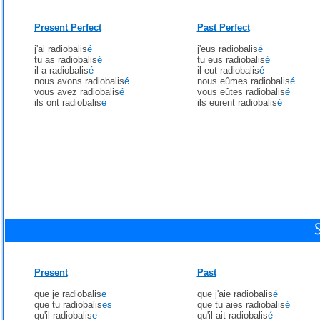
Present Perfect
Past Perfect
j'ai radiobalis
é
j'eus radiobalis
é
tu as radiobalis
é
tu eus radiobalis
é
il a radiobalis
é
il eut radiobalis
é
nous avons radiobalis
é
nous eûmes radiobalis
é
vous avez radiobalis
é
vous eûtes radiobalis
é
ils ont radiobalis
é
ils eurent radiobalis
é
Present
Past
que je radiobalis
e
que j'aie radiobalis
é
que tu radiobalis
es
que tu aies radiobalis
é
qu'il radiobalis
e
qu'il ait radiobalis
é