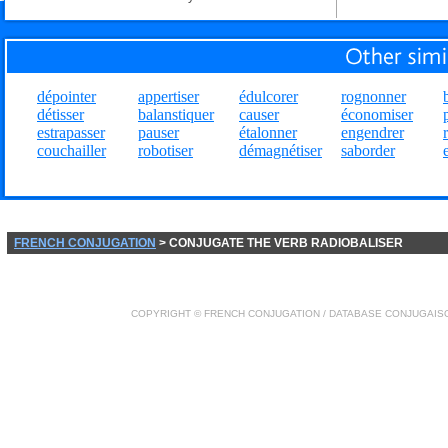
dépointer
appertiser
édulcorer
rognonner
détisser
balanstiquer
causer
économiser
estrapasser
pauser
étalonner
engendrer
couchailler
robotiser
démagnétiser
saborder
FRENCH CONJUGATION
> CONJUGATE THE VERB RADIOBALISER
COPYRIGHT ©
FRENCH CONJUGATION
/ DATABASE
CONJUGAIS