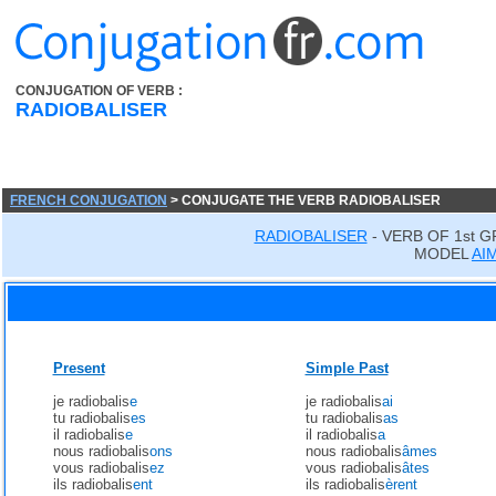
CONJUGATION OF VERB :
RADIOBALISER
FRENCH CONJUGATION
> CONJUGATE THE VERB RADIOBALISER
RADIOBALISER
- VERB OF 1st 
MODEL
AI
Present
Simple Past
je radiobalis
e
je radiobalis
ai
tu radiobalis
es
tu radiobalis
as
il radiobalis
e
il radiobalis
a
nous radiobalis
ons
nous radiobalis
âmes
vous radiobalis
ez
vous radiobalis
âtes
ils radiobalis
ent
ils radiobalis
èrent