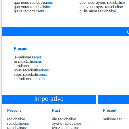
que nous radiobalis
ions
que nous ayons radiobalis
é
que vous radiobalis
iez
que vous ayez radiobalis
é
qu'ils radiobalis
ent
qu'ils aient radiobalis
é
Present
je radiobalis
erais
tu radiobalis
erais
il radiobalis
erait
nous radiobalis
erions
vous radiobalis
eriez
ils radiobalis
eraient
Present
Past
Present
radiobalis
e
aie radiobalis
é
radiobaliser
radiobalis
ons
ayons radiobalis
é
radiobalis
ez
ayez radiobalis
é