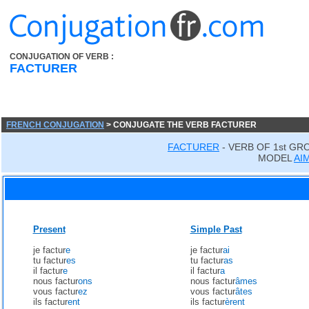
CONJUGATION OF VERB :
FACTURER
FRENCH CONJUGATION
> CONJUGATE THE VERB FACTURER
FACTURER
- VERB OF 1st GR
MODEL
AI
Present
Simple Past
je factur
e
je factur
ai
tu factur
es
tu factur
as
il factur
e
il factur
a
nous factur
ons
nous factur
âmes
vous factur
ez
vous factur
âtes
ils factur
ent
ils factur
èrent