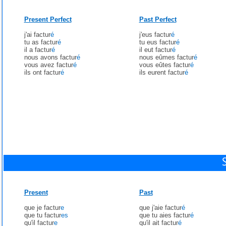
Present Perfect
Past Perfect
j'ai factur
é
j'eus factur
é
tu as factur
é
tu eus factur
é
il a factur
é
il eut factur
é
nous avons factur
é
nous eûmes factur
é
vous avez factur
é
vous eûtes factur
é
ils ont factur
é
ils eurent factur
é
Present
Past
que je factur
e
que j'aie factur
é
que tu factur
es
que tu aies factur
é
qu'il factur
e
qu'il ait factur
é