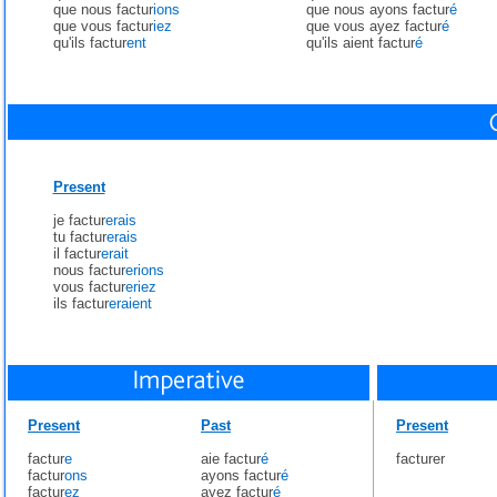
que nous factur
ions
que nous ayons factur
é
que vous factur
iez
que vous ayez factur
é
qu'ils factur
ent
qu'ils aient factur
é
Present
je factur
erais
tu factur
erais
il factur
erait
nous factur
erions
vous factur
eriez
ils factur
eraient
Present
Past
Present
factur
e
aie factur
é
facturer
factur
ons
ayons factur
é
factur
ez
ayez factur
é