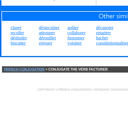
claper
désinculper
aoûter
décapoter
recoller
attrouper
collaborer
entartrer
déshuiler
dérouiller
fusionner
hacher
biscuiter
enjouer
voisiner
constitutionnalise
FRENCH CONJUGATION
> CONJUGATE THE VERB FACTURER
COPYRIGHT ©
FRENCH CONJUGATION
/ DATABASE
CONJUGAIS