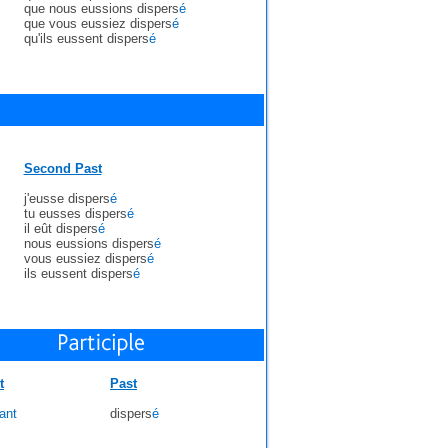
que nous eussions dispers
é
que vous eussiez dispers
é
qu'ils eussent dispers
é
Second Past
j'eusse dispers
é
tu eusses dispers
é
il eût dispers
é
nous eussions dispers
é
vous eussiez dispers
é
ils eussent dispers
é
t
Past
ant
dispers
é