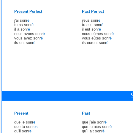
Present Perfect
Past Perfect
j'ai sonr
é
j'eus sonr
é
tu as sonr
é
tu eus sonr
é
il a sonr
é
il eut sonr
é
nous avons sonr
é
nous eûmes sonr
é
vous avez sonr
é
vous eûtes sonr
é
ils ont sonr
é
ils eurent sonr
é
Present
Past
que je sonr
e
que j'aie sonr
é
que tu sonr
es
que tu aies sonr
é
qu'il sonr
e
qu'il ait sonr
é