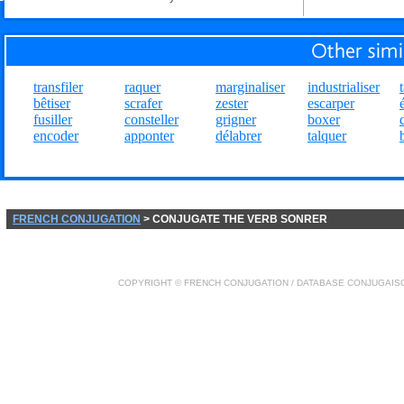
transfiler
raquer
marginaliser
industrialiser
bêtiser
scrafer
zester
escarper
fusiller
consteller
grigner
boxer
encoder
apponter
délabrer
talquer
FRENCH CONJUGATION
> CONJUGATE THE VERB SONRER
COPYRIGHT ©
FRENCH CONJUGATION
/ DATABASE
CONJUGAIS