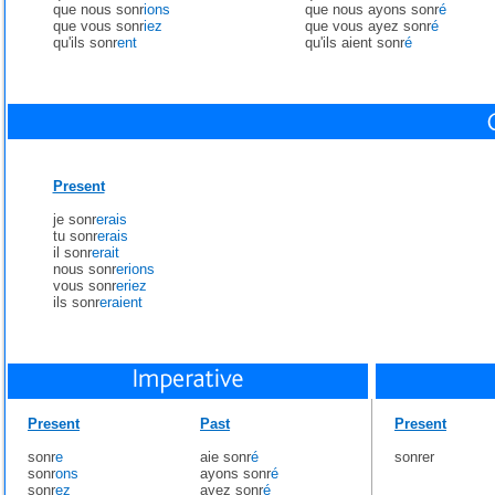
que nous sonr
ions
que nous ayons sonr
é
que vous sonr
iez
que vous ayez sonr
é
qu'ils sonr
ent
qu'ils aient sonr
é
Present
je sonr
erais
tu sonr
erais
il sonr
erait
nous sonr
erions
vous sonr
eriez
ils sonr
eraient
Present
Past
Present
sonr
e
aie sonr
é
sonrer
sonr
ons
ayons sonr
é
sonr
ez
ayez sonr
é