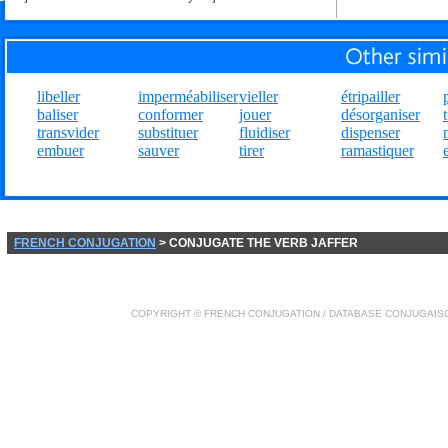
libeller
imperméabiliser
vieller
étripailler
baliser
conformer
jouer
désorganiser
transvider
substituer
fluidiser
dispenser
embuer
sauver
tirer
ramastiquer
FRENCH CONJUGATION
> CONJUGATE THE VERB JAFFER
COPYRIGHT ©
FRENCH CONJUGATION
/ DATABASE
CONJUGAIS