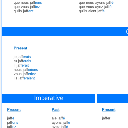
que nous jaff
ions
que nous ayons jaff
é
que vous jaff
iez
que vous ayez jaff
é
qu'ils jaff
ent
qu'ils aient jaff
é
Present
je jaff
erais
tu jaff
erais
il jaff
erait
nous jaff
erions
vous jaff
eriez
ils jaff
eraient
Present
Past
Present
jaff
e
aie jaff
é
jaffer
jaff
ons
ayons jaff
é
jaff
ez
ayez jaff
é