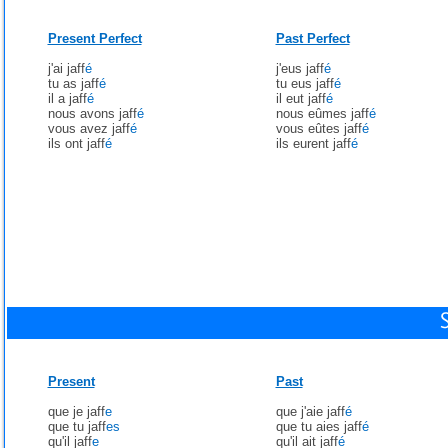
Present Perfect
Past Perfect
j'ai jaff
é
j'eus jaff
é
tu as jaff
é
tu eus jaff
é
il a jaff
é
il eut jaff
é
nous avons jaff
é
nous eûmes jaff
é
vous avez jaff
é
vous eûtes jaff
é
ils ont jaff
é
ils eurent jaff
é
Present
Past
que je jaff
e
que j'aie jaff
é
que tu jaff
es
que tu aies jaff
é
qu'il jaff
e
qu'il ait jaff
é