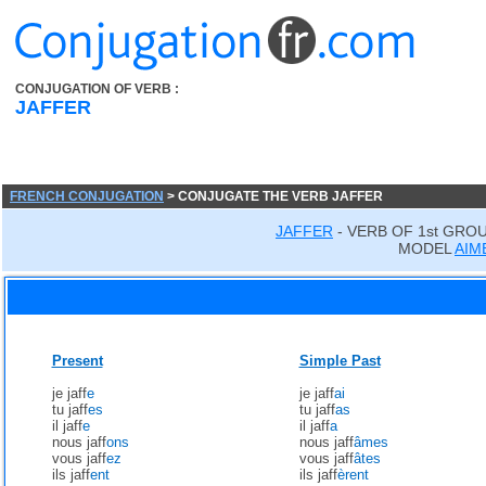
CONJUGATION OF VERB :
JAFFER
FRENCH CONJUGATION
> CONJUGATE THE VERB JAFFER
JAFFER
- VERB OF 1st GRO
MODEL
AIM
Present
Simple Past
je jaff
e
je jaff
ai
tu jaff
es
tu jaff
as
il jaff
e
il jaff
a
nous jaff
ons
nous jaff
âmes
vous jaff
ez
vous jaff
âtes
ils jaff
ent
ils jaff
èrent