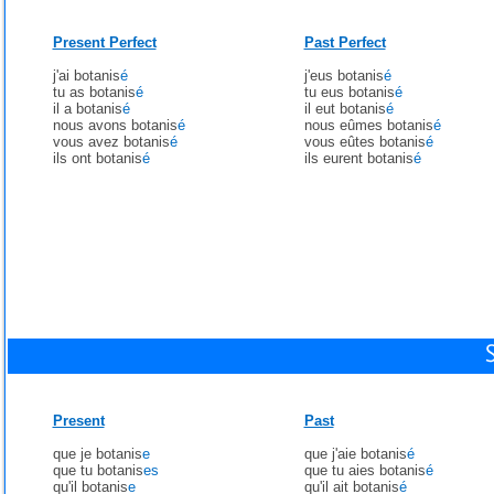
Present Perfect
Past Perfect
j'ai botanis
é
j'eus botanis
é
tu as botanis
é
tu eus botanis
é
il a botanis
é
il eut botanis
é
nous avons botanis
é
nous eûmes botanis
é
vous avez botanis
é
vous eûtes botanis
é
ils ont botanis
é
ils eurent botanis
é
Present
Past
que je botanis
e
que j'aie botanis
é
que tu botanis
es
que tu aies botanis
é
qu'il botanis
e
qu'il ait botanis
é