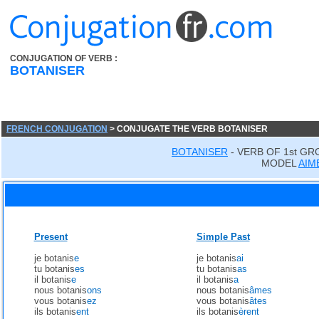
CONJUGATION OF VERB :
BOTANISER
FRENCH CONJUGATION
> CONJUGATE THE VERB BOTANISER
BOTANISER
- VERB OF 1st GR
MODEL
AIM
Present
Simple Past
je botanis
e
je botanis
ai
tu botanis
es
tu botanis
as
il botanis
e
il botanis
a
nous botanis
ons
nous botanis
âmes
vous botanis
ez
vous botanis
âtes
ils botanis
ent
ils botanis
èrent