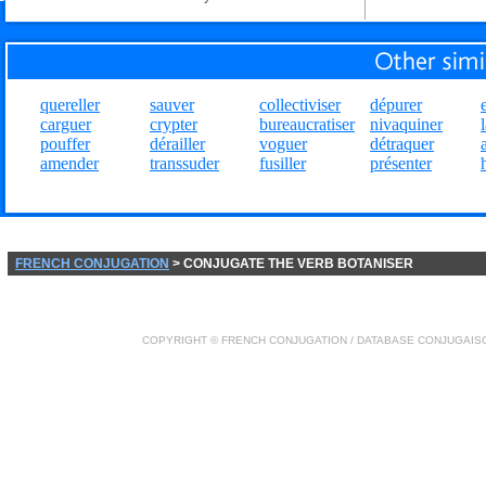
quereller
sauver
collectiviser
dépurer
carguer
crypter
bureaucratiser
nivaquiner
pouffer
dérailler
voguer
détraquer
amender
transsuder
fusiller
présenter
FRENCH CONJUGATION
> CONJUGATE THE VERB BOTANISER
COPYRIGHT ©
FRENCH CONJUGATION
/ DATABASE
CONJUGAIS