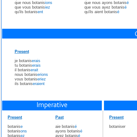
que nous botanis
ions
que nous ayons botanis
é
que vous botanis
iez
que vous ayez botanis
é
qu'ils botanis
ent
qu'ils aient botanis
é
Present
je botanis
erais
tu botanis
erais
il botanis
erait
nous botanis
erions
vous botanis
eriez
ils botanis
eraient
Present
Past
Present
botanis
e
aie botanis
é
botaniser
botanis
ons
ayons botanis
é
botanis
ez
ayez botanis
é