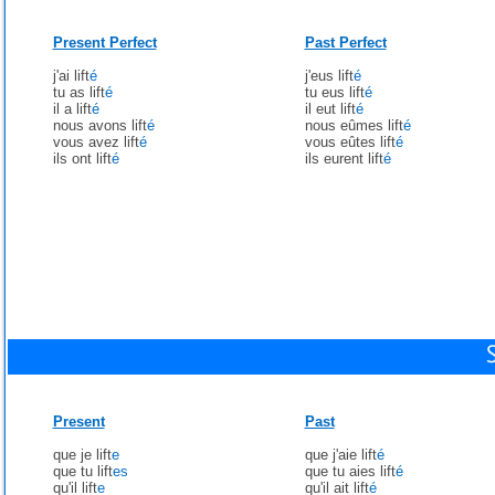
Present Perfect
Past Perfect
j'ai lift
é
j'eus lift
é
tu as lift
é
tu eus lift
é
il a lift
é
il eut lift
é
nous avons lift
é
nous eûmes lift
é
vous avez lift
é
vous eûtes lift
é
ils ont lift
é
ils eurent lift
é
Present
Past
que je lift
e
que j'aie lift
é
que tu lift
es
que tu aies lift
é
qu'il lift
e
qu'il ait lift
é