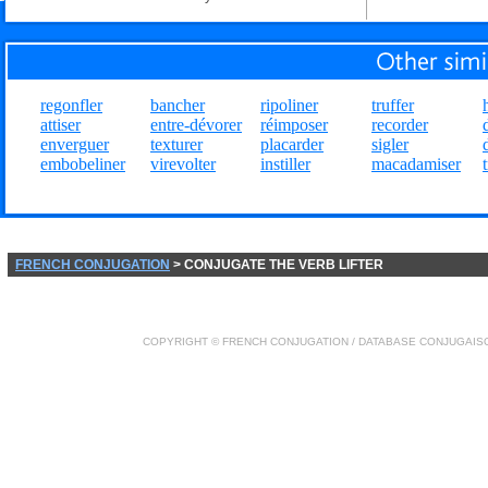
regonfler
bancher
ripoliner
truffer
attiser
entre-dévorer
réimposer
recorder
enverguer
texturer
placarder
sigler
embobeliner
virevolter
instiller
macadamiser
FRENCH CONJUGATION
> CONJUGATE THE VERB LIFTER
COPYRIGHT ©
FRENCH CONJUGATION
/ DATABASE
CONJUGAIS