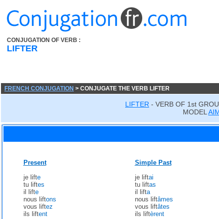
CONJUGATION OF VERB :
LIFTER
FRENCH CONJUGATION
> CONJUGATE THE VERB LIFTER
LIFTER
- VERB OF 1st GROU
MODEL
AI
Present
Simple Past
je lift
e
je lift
ai
tu lift
es
tu lift
as
il lift
e
il lift
a
nous lift
ons
nous lift
âmes
vous lift
ez
vous lift
âtes
ils lift
ent
ils lift
èrent