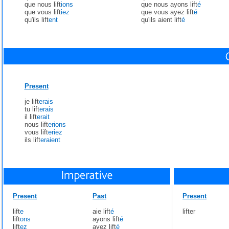
que nous lift
ions
que nous ayons lift
é
que vous lift
iez
que vous ayez lift
é
qu'ils lift
ent
qu'ils aient lift
é
Present
je lift
erais
tu lift
erais
il lift
erait
nous lift
erions
vous lift
eriez
ils lift
eraient
Present
Past
Present
lift
e
aie lift
é
lifter
lift
ons
ayons lift
é
lift
ez
ayez lift
é