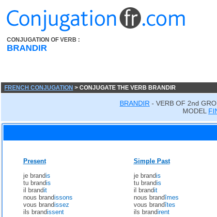
CONJUGATION OF VERB :
BRANDIR
FRENCH CONJUGATION
> CONJUGATE THE VERB BRANDIR
BRANDIR
- VERB OF 2nd GRO
MODEL
FI
Present
Simple Past
je brand
is
je brand
is
tu brand
is
tu brand
is
il brand
it
il brand
it
nous brand
issons
nous brand
îmes
vous brand
issez
vous brand
îtes
ils brand
issent
ils brand
irent