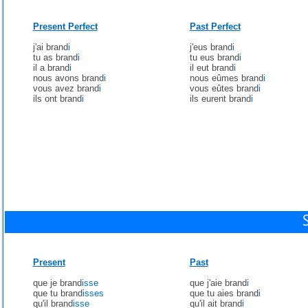
Present Perfect
Past Perfect
j'ai brand
i
j'eus brand
i
tu as brand
i
tu eus brand
i
il a brand
i
il eut brand
i
nous avons brand
i
nous eûmes brand
i
vous avez brand
i
vous eûtes brand
i
ils ont brand
i
ils eurent brand
i
Present
Past
que je brand
isse
que j'aie brand
i
que tu brand
isses
que tu aies brand
i
qu'il brand
isse
qu'il ait brand
i