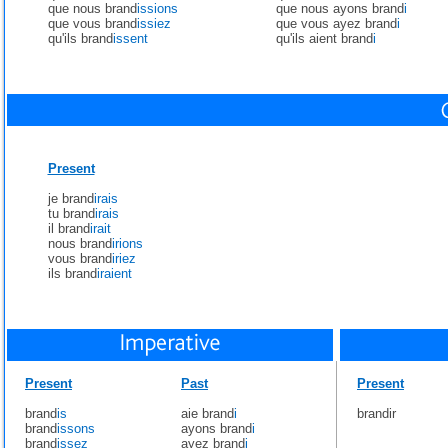
que nous brand
issions
que nous ayons brand
i
que vous brand
issiez
que vous ayez brand
i
qu'ils brand
issent
qu'ils aient brand
i
Present
je brand
irais
tu brand
irais
il brand
irait
nous brand
irions
vous brand
iriez
ils brand
iraient
Present
Past
Present
brand
is
aie brand
i
brandir
brand
issons
ayons brand
i
brand
issez
ayez brand
i