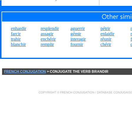
enhardir
resplendir
aguerrir
pétrir
farcir
assagir
gémir
enlaidir
trahir
enchérir
interagir
réunir
blanchir
remplir
fournir
chérir
FRENCH CONJUGATION
> CONJUGATE THE VERB BRANDIR
COPYRIGHT ©
FRENCH CONJUGATION
/ DATABASE
CONJUGAIS