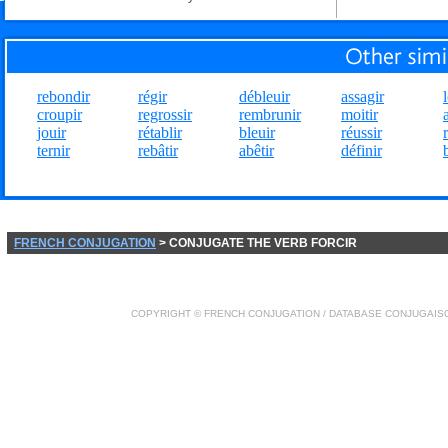
rebondir
régir
débleuir
assagir
l
croupir
regrossir
rembrunir
moitir
jouir
rétablir
bleuir
réussir
ternir
rebâtir
abêtir
définir
FRENCH CONJUGATION
> CONJUGATE THE VERB FORCIR
COPYRIGHT ©
FRENCH CONJUGATION
/ DATABASE
CONJUGAIS