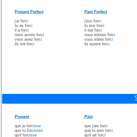
Present Perfect
Past Perfect
j'ai forc
i
j'eus forc
i
tu as forc
i
tu eus forc
i
il a forc
i
il eut forc
i
nous avons forc
i
nous eûmes forc
i
vous avez forc
i
vous eûtes forc
i
ils ont forc
i
ils eurent forc
i
Present
Past
que je forc
isse
que j'aie forc
i
que tu forc
isses
que tu aies forc
i
qu'il forc
isse
qu'il ait forc
i