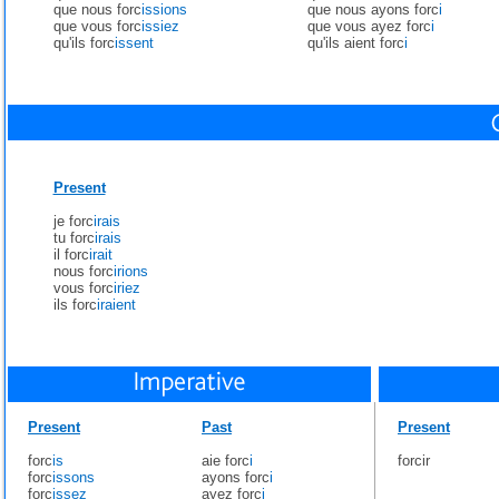
que nous forc
issions
que nous ayons forc
i
que vous forc
issiez
que vous ayez forc
i
qu'ils forc
issent
qu'ils aient forc
i
Present
je forc
irais
tu forc
irais
il forc
irait
nous forc
irions
vous forc
iriez
ils forc
iraient
Present
Past
Present
forc
is
aie forc
i
forcir
forc
issons
ayons forc
i
forc
issez
ayez forc
i