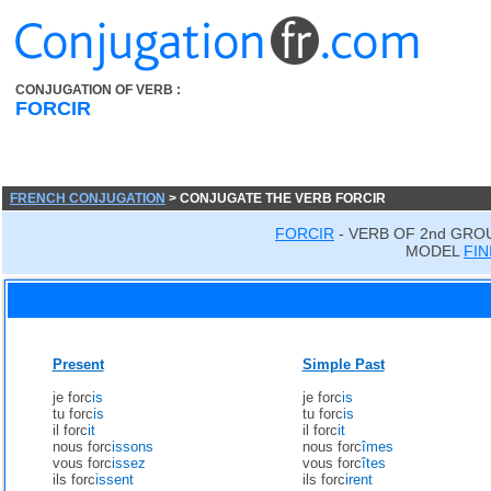
CONJUGATION OF VERB :
FORCIR
FRENCH CONJUGATION
> CONJUGATE THE VERB FORCIR
FORCIR
- VERB OF 2nd GRO
MODEL
FIN
Present
Simple Past
je forc
is
je forc
is
tu forc
is
tu forc
is
il forc
it
il forc
it
nous forc
issons
nous forc
îmes
vous forc
issez
vous forc
îtes
ils forc
issent
ils forc
irent