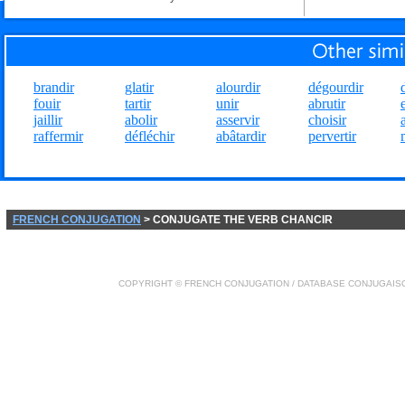
brandir
glatir
alourdir
dégourdir
fouir
tartir
unir
abrutir
jaillir
abolir
asservir
choisir
raffermir
défléchir
abâtardir
pervertir
FRENCH CONJUGATION
> CONJUGATE THE VERB CHANCIR
COPYRIGHT ©
FRENCH CONJUGATION
/ DATABASE
CONJUGAIS