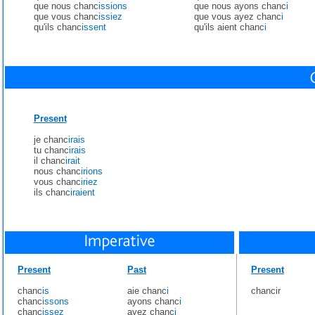
que nous chanc
issions
que nous ayons chanc
i
que vous chanc
issiez
que vous ayez chanc
i
qu'ils chanc
issent
qu'ils aient chanc
i
Present
je chanc
irais
tu chanc
irais
il chanc
irait
nous chanc
irions
vous chanc
iriez
ils chanc
iraient
Present
Past
Present
chanc
is
aie chanc
i
chancir
chanc
issons
ayons chanc
i
chanc
issez
ayez chanc
i