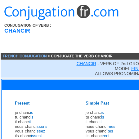
CONJUGATION OF VERB :
CHANCIR
FRENCH CONJUGATION
> CONJUGATE THE VERB CHANCIR
CHANCIR
- VERB OF 2nd GRO
MODEL
FIN
ALLOWS PRONOMINA
Present
Simple Past
je chanc
is
je chanc
is
tu chanc
is
tu chanc
is
il chanc
it
il chanc
it
nous chanc
issons
nous chanc
îmes
vous chanc
issez
vous chanc
îtes
ils chanc
issent
ils chanc
irent