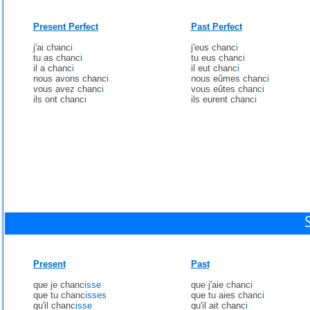
Present Perfect
Past Perfect
j'ai chanc
i
j'eus chanc
i
tu as chanc
i
tu eus chanc
i
il a chanc
i
il eut chanc
i
nous avons chanc
i
nous eûmes chanc
i
vous avez chanc
i
vous eûtes chanc
i
ils ont chanc
i
ils eurent chanc
i
Present
Past
que je chanc
isse
que j'aie chanc
i
que tu chanc
isses
que tu aies chanc
i
qu'il chanc
isse
qu'il ait chanc
i