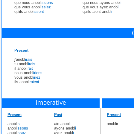
que nous anobl
issions
que nous ayons anobl
i
que vous anobl
issiez
que vous ayez anobl
i
qu'ils anobl
issent
qu'ils aient anobl
i
Present
j'anobl
irais
tu anobl
irais
il anobl
irait
nous anobl
irions
vous anobl
iriez
ils anobl
iraient
Present
Past
Present
anobl
is
aie anobl
i
anoblir
anobl
issons
ayons anobl
i
anobl
issez
ayez anobl
i