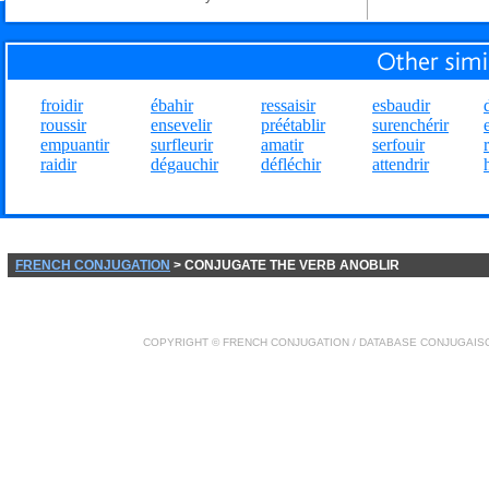
froidir
ébahir
ressaisir
esbaudir
roussir
ensevelir
préétablir
surenchérir
empuantir
surfleurir
amatir
serfouir
raidir
dégauchir
défléchir
attendrir
FRENCH CONJUGATION
> CONJUGATE THE VERB ANOBLIR
COPYRIGHT ©
FRENCH CONJUGATION
/ DATABASE
CONJUGAIS