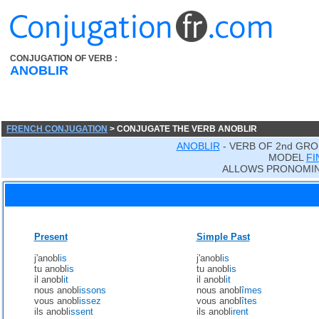
CONJUGATION OF VERB :
ANOBLIR
FRENCH CONJUGATION
> CONJUGATE THE VERB ANOBLIR
ANOBLIR
- VERB OF 2nd GRO
MODEL
FI
ALLOWS PRONOMIN
Present
Simple Past
j'anobl
is
j'anobl
is
tu anobl
is
tu anobl
is
il anobl
it
il anobl
it
nous anobl
issons
nous anobl
îmes
vous anobl
issez
vous anobl
îtes
ils anobl
issent
ils anobl
irent