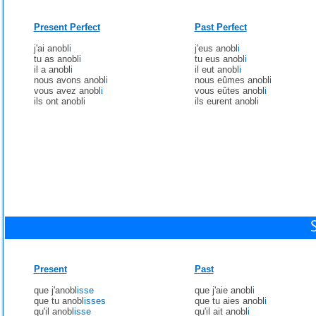
Present Perfect
Past Perfect
j'ai anobl
i
j'eus anobl
i
tu as anobl
i
tu eus anobl
i
il a anobl
i
il eut anobl
i
nous avons anobl
i
nous eûmes anobl
i
vous avez anobl
i
vous eûtes anobl
i
ils ont anobl
i
ils eurent anobl
i
Present
Past
que j'anobl
isse
que j'aie anobl
i
que tu anobl
isses
que tu aies anobl
i
qu'il anobl
isse
qu'il ait anobl
i