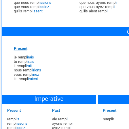
que nous rempl
issions
que nous ayons rempl
i
que vous rempl
issiez
que vous ayez rempl
i
qu'ils rempl
issent
qu'ils aient rempl
i
Present
je rempl
irais
tu rempl
irais
il rempl
irait
nous rempl
irions
vous rempl
iriez
ils rempl
iraient
Present
Past
Present
rempl
is
aie rempl
i
remplir
rempl
issons
ayons rempl
i
rempl
issez
ayez rempl
i