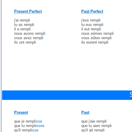
Present Perfect
Past Perfect
j'ai rempl
i
j'eus rempl
i
tu as rempl
i
tu eus rempl
i
il a rempl
i
il eut rempl
i
nous avons rempl
i
nous eûmes rempl
i
vous avez rempl
i
vous eûtes rempl
i
ils ont rempl
i
ils eurent rempl
i
Present
Past
que je rempl
isse
que j'aie rempl
i
que tu rempl
isses
que tu aies rempl
i
qu'il rempl
isse
qu'il ait rempl
i