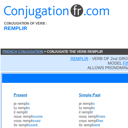
CONJUGATION OF VERB :
REMPLIR
FRENCH CONJUGATION
> CONJUGATE THE VERB REMPLIR
REMPLIR
- VERB OF 2nd GRO
MODEL
FI
ALLOWS PRONOMINA
Present
Simple Past
je rempl
is
je rempl
is
tu rempl
is
tu rempl
is
il rempl
it
il rempl
it
nous rempl
issons
nous rempl
îmes
vous rempl
issez
vous rempl
îtes
ils rempl
issent
ils rempl
irent