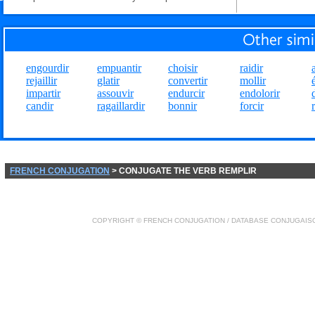
engourdir
empuantir
choisir
raidir
rejaillir
glatir
convertir
mollir
impartir
assouvir
endurcir
endolorir
candir
ragaillardir
bonnir
forcir
FRENCH CONJUGATION
> CONJUGATE THE VERB REMPLIR
COPYRIGHT ©
FRENCH CONJUGATION
/ DATABASE
CONJUGAIS