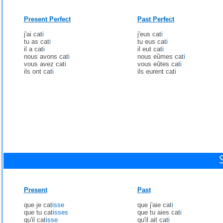
Present Perfect
Past Perfect
j'ai cat
i
j'eus cat
i
tu as cat
i
tu eus cat
i
il a cat
i
il eut cat
i
nous avons cat
i
nous eûmes cat
i
vous avez cat
i
vous eûtes cat
i
ils ont cat
i
ils eurent cat
i
Present
Past
que je cat
isse
que j'aie cat
i
que tu cat
isses
que tu aies cat
i
qu'il cat
isse
qu'il ait cat
i