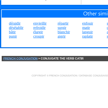
déraidir
envieillir
répartir
enfouir
désétablir
refroidir
surgir
matir
bâtir
élargir
blanchir
languir
punir
croupir
aigrir
raplatir
FRENCH CONJUGATION
> CONJUGATE THE VERB CATIR
COPYRIGHT ©
FRENCH CONJUGATION
/ DATABASE
CONJUGAIS