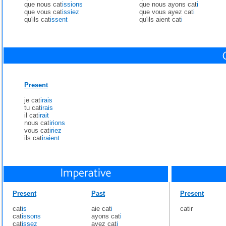
que nous cat
issions
que nous ayons cat
i
que vous cat
issiez
que vous ayez cat
i
qu'ils cat
issent
qu'ils aient cat
i
Present
je cat
irais
tu cat
irais
il cat
irait
nous cat
irions
vous cat
iriez
ils cat
iraient
Present
Past
Present
cat
is
aie cat
i
catir
cat
issons
ayons cat
i
cat
issez
ayez cat
i