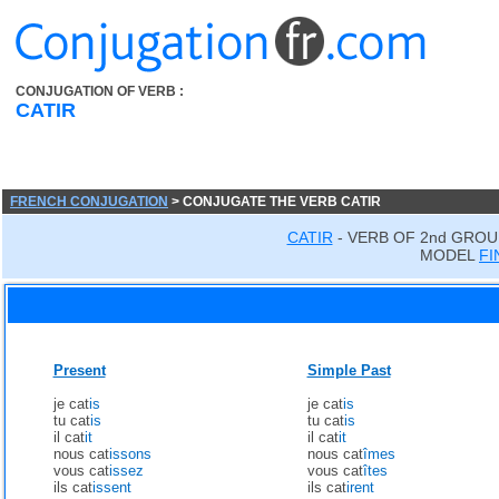
CONJUGATION OF VERB :
CATIR
FRENCH CONJUGATION
> CONJUGATE THE VERB CATIR
CATIR
- VERB OF 2nd GROU
MODEL
FI
Present
Simple Past
je cat
is
je cat
is
tu cat
is
tu cat
is
il cat
it
il cat
it
nous cat
issons
nous cat
îmes
vous cat
issez
vous cat
îtes
ils cat
issent
ils cat
irent