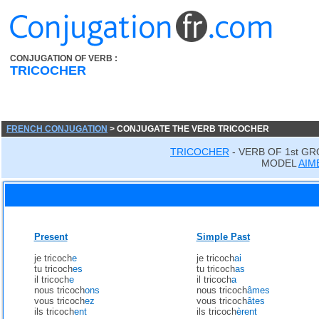
CONJUGATION OF VERB :
TRICOCHER
FRENCH CONJUGATION
> CONJUGATE THE VERB TRICOCHER
TRICOCHER
- VERB OF 1st G
MODEL
AIM
Present
Simple Past
je tricoch
e
je tricoch
ai
tu tricoch
es
tu tricoch
as
il tricoch
e
il tricoch
a
nous tricoch
ons
nous tricoch
âmes
vous tricoch
ez
vous tricoch
âtes
ils tricoch
ent
ils tricoch
èrent