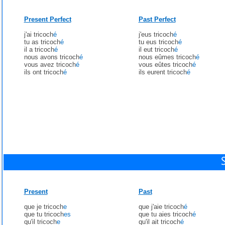
Present Perfect
Past Perfect
j'ai tricoch
é
j'eus tricoch
é
tu as tricoch
é
tu eus tricoch
é
il a tricoch
é
il eut tricoch
é
nous avons tricoch
é
nous eûmes tricoch
é
vous avez tricoch
é
vous eûtes tricoch
é
ils ont tricoch
é
ils eurent tricoch
é
Present
Past
que je tricoch
e
que j'aie tricoch
é
que tu tricoch
es
que tu aies tricoch
é
qu'il tricoch
e
qu'il ait tricoch
é