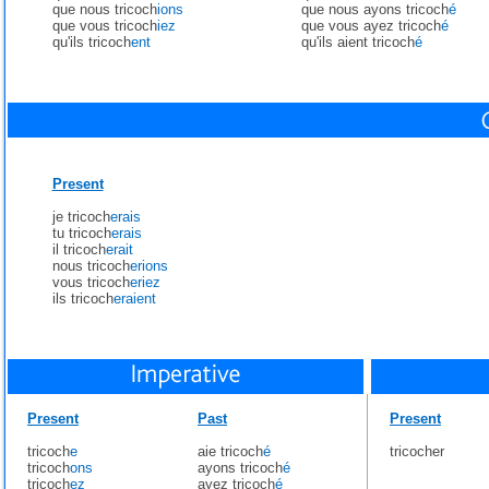
que nous tricoch
ions
que nous ayons tricoch
é
que vous tricoch
iez
que vous ayez tricoch
é
qu'ils tricoch
ent
qu'ils aient tricoch
é
Present
je tricoch
erais
tu tricoch
erais
il tricoch
erait
nous tricoch
erions
vous tricoch
eriez
ils tricoch
eraient
Present
Past
Present
tricoch
e
aie tricoch
é
tricocher
tricoch
ons
ayons tricoch
é
tricoch
ez
ayez tricoch
é