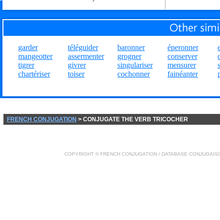
garder
téléguider
baronner
éperonner
mangeotter
assermenter
grogner
conserver
tigrer
givrer
singulariser
mensurer
chartériser
toiser
cochonner
fainéanter
FRENCH CONJUGATION
> CONJUGATE THE VERB TRICOCHER
COPYRIGHT ©
FRENCH CONJUGATION
/ DATABASE
CONJUGAIS