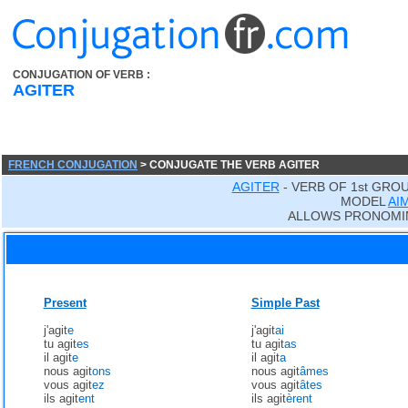
CONJUGATION OF VERB :
AGITER
FRENCH CONJUGATION
> CONJUGATE THE VERB AGITER
AGITER
- VERB OF 1st GRO
MODEL
AI
ALLOWS PRONOMI
Present
Simple Past
j'agit
e
j'agit
ai
tu agit
es
tu agit
as
il agit
e
il agit
a
nous agit
ons
nous agit
âmes
vous agit
ez
vous agit
âtes
ils agit
ent
ils agit
èrent