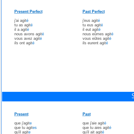
Present Perfect
Past Perfect
j'ai agit
é
j'eus agit
é
tu as agit
é
tu eus agit
é
il a agit
é
il eut agit
é
nous avons agit
é
nous eûmes agit
é
vous avez agit
é
vous eûtes agit
é
ils ont agit
é
ils eurent agit
é
Present
Past
que j'agit
e
que j'aie agit
é
que tu agit
es
que tu aies agit
é
qu'il agit
e
qu'il ait agit
é