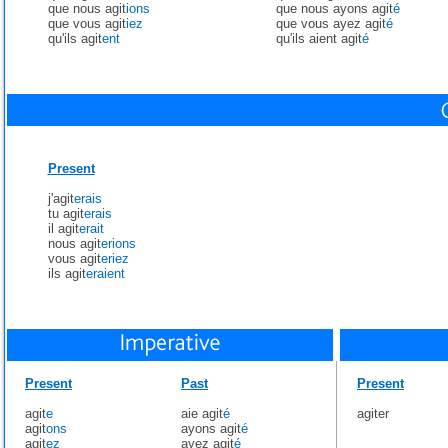
que nous agit
ions
que nous ayons agit
é
que vous agit
iez
que vous ayez agit
é
qu'ils agit
ent
qu'ils aient agit
é
Present
j'agit
erais
tu agit
erais
il agit
erait
nous agit
erions
vous agit
eriez
ils agit
eraient
Present
Past
Present
agit
e
aie agit
é
agiter
agit
ons
ayons agit
é
agit
ez
ayez agit
é