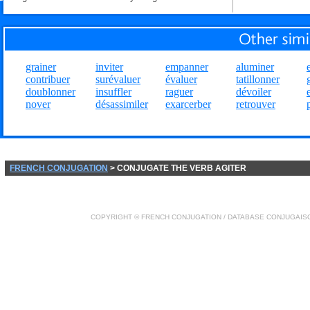
grainer
inviter
empanner
aluminer
contribuer
surévaluer
évaluer
tatillonner
doublonner
insuffler
raguer
dévoiler
nover
désassimiler
exarcerber
retrouver
FRENCH CONJUGATION
> CONJUGATE THE VERB AGITER
COPYRIGHT ©
FRENCH CONJUGATION
/ DATABASE
CONJUGAIS