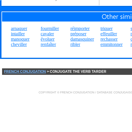
arnaquer
fourmiller
réimporter
triquer
intailler
cavaler
préposer
effeuiller
manoquer
évoluer
damasquiner
rechasser
cheviller
renfaîter
ribler
emmitonner
FRENCH CONJUGATION
> CONJUGATE THE VERB TARDER
COPYRIGHT ©
FRENCH CONJUGATION
/ DATABASE
CONJUGAIS