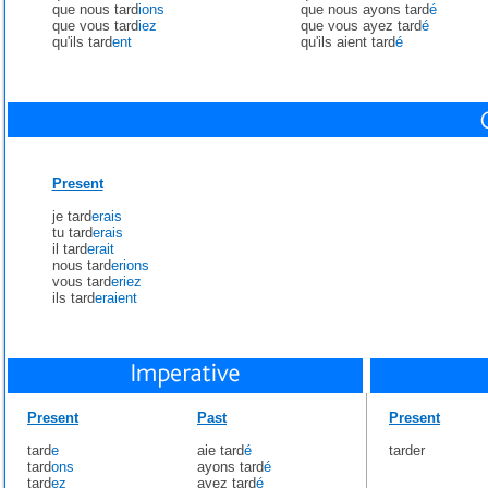
que nous tard
ions
que nous ayons tard
é
que vous tard
iez
que vous ayez tard
é
qu'ils tard
ent
qu'ils aient tard
é
Present
je tard
erais
tu tard
erais
il tard
erait
nous tard
erions
vous tard
eriez
ils tard
eraient
Present
Past
Present
tard
e
aie tard
é
tarder
tard
ons
ayons tard
é
tard
ez
ayez tard
é