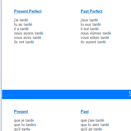
Present Perfect
Past Perfect
j'ai tard
é
j'eus tard
é
tu as tard
é
tu eus tard
é
il a tard
é
il eut tard
é
nous avons tard
é
nous eûmes tard
é
vous avez tard
é
vous eûtes tard
é
ils ont tard
é
ils eurent tard
é
Present
Past
que je tard
e
que j'aie tard
é
que tu tard
es
que tu aies tard
é
qu'il tard
e
qu'il ait tard
é