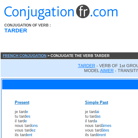
CONJUGATION OF VERB :
TARDER
FRENCH CONJUGATION
> CONJUGATE THE VERB TARDER
TARDER
- VERB OF 1st GRO
MODEL
AIMER
- TRANSITI
Present
Simple Past
je tard
e
je tard
ai
tu tard
es
tu tard
as
il tard
e
il tard
a
nous tard
ons
nous tard
âmes
vous tard
ez
vous tard
âtes
ils tard
ent
ils tard
èrent