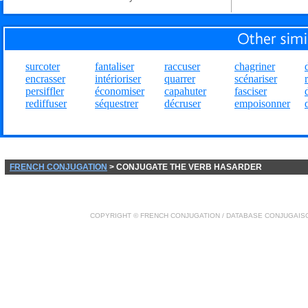
surcoter
fantaliser
raccuser
chagriner
encrasser
intérioriser
quarrer
scénariser
persiffler
économiser
capahuter
fasciser
rediffuser
séquestrer
décruser
empoisonner
FRENCH CONJUGATION
> CONJUGATE THE VERB HASARDER
COPYRIGHT ©
FRENCH CONJUGATION
/ DATABASE
CONJUGAIS