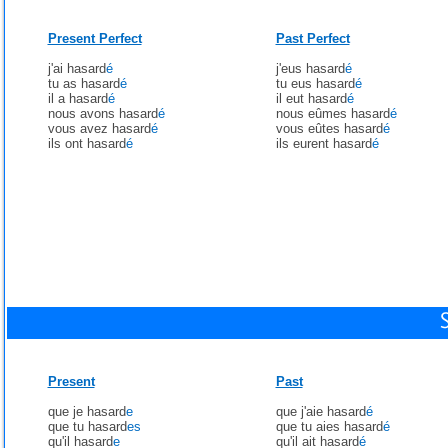
Present Perfect
Past Perfect
j'ai hasard
é
j'eus hasard
é
tu as hasard
é
tu eus hasard
é
il a hasard
é
il eut hasard
é
nous avons hasard
é
nous eûmes hasard
é
vous avez hasard
é
vous eûtes hasard
é
ils ont hasard
é
ils eurent hasard
é
Present
Past
que je hasard
e
que j'aie hasard
é
que tu hasard
es
que tu aies hasard
é
qu'il hasard
e
qu'il ait hasard
é