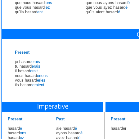
que nous hasard
ions
que nous ayons hasard
é
que vous hasard
iez
que vous ayez hasard
é
qu'ils hasard
ent
qu'ils aient hasard
é
Present
je hasard
erais
tu hasard
erais
il hasard
erait
nous hasard
erions
vous hasard
eriez
ils hasard
eraient
Present
Past
Present
hasard
e
aie hasard
é
hasarder
hasard
ons
ayons hasard
é
hasard
ez
ayez hasard
é