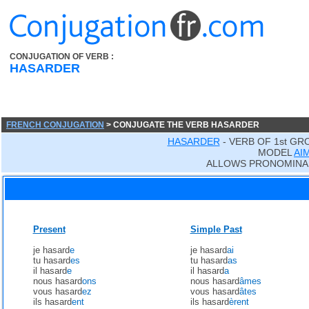
CONJUGATION OF VERB :
HASARDER
FRENCH CONJUGATION
> CONJUGATE THE VERB HASARDER
HASARDER
- VERB OF 1st GR
MODEL
AI
ALLOWS PRONOMINA
Present
Simple Past
je hasard
e
je hasard
ai
tu hasard
es
tu hasard
as
il hasard
e
il hasard
a
nous hasard
ons
nous hasard
âmes
vous hasard
ez
vous hasard
âtes
ils hasard
ent
ils hasard
èrent