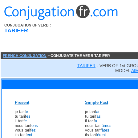
CONJUGATION OF VERB :
TARIFER
FRENCH CONJUGATION
> CONJUGATE THE VERB TARIFER
TARIFER
- VERB OF 1st GRO
MODEL
AI
Present
Simple Past
je tarif
e
je tarif
ai
tu tarif
es
tu tarif
as
il tarif
e
il tarif
a
nous tarif
ons
nous tarif
âmes
vous tarif
ez
vous tarif
âtes
ils tarif
ent
ils tarif
èrent