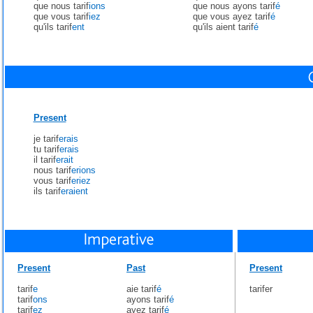
que nous tarif
ions
que nous ayons tarif
é
que vous tarif
iez
que vous ayez tarif
é
qu'ils tarif
ent
qu'ils aient tarif
é
Present
je tarif
erais
tu tarif
erais
il tarif
erait
nous tarif
erions
vous tarif
eriez
ils tarif
eraient
Present
Past
Present
tarif
e
aie tarif
é
tarifer
tarif
ons
ayons tarif
é
tarif
ez
ayez tarif
é