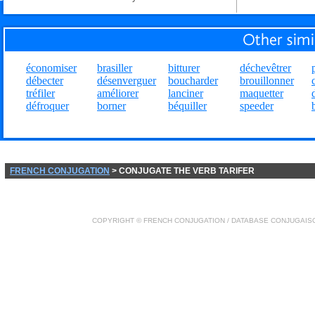
économiser
brasiller
bitturer
déchevêtrer
débecter
désenverguer
boucharder
brouillonner
tréfiler
améliorer
lanciner
maquetter
défroquer
borner
béquiller
speeder
FRENCH CONJUGATION
> CONJUGATE THE VERB TARIFER
COPYRIGHT ©
FRENCH CONJUGATION
/ DATABASE
CONJUGAIS