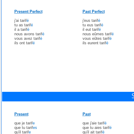
Present Perfect
Past Perfect
j'ai tarif
é
j'eus tarif
é
tu as tarif
é
tu eus tarif
é
il a tarif
é
il eut tarif
é
nous avons tarif
é
nous eûmes tarif
é
vous avez tarif
é
vous eûtes tarif
é
ils ont tarif
é
ils eurent tarif
é
Present
Past
que je tarif
e
que j'aie tarif
é
que tu tarif
es
que tu aies tarif
é
qu'il tarif
e
qu'il ait tarif
é