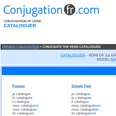
CONJUGATION OF VERB :
CATALOGUER
FRENCH CONJUGATION
> CONJUGATE THE VERB CATALOGUER
CATALOGUER
- VERB OF 1st G
MODEL
AI
Present
Simple Past
je catalogu
e
je catalogu
ai
tu catalogu
es
tu catalogu
as
il catalogu
e
il catalogu
a
nous catalogu
ons
nous catalogu
âmes
vous catalogu
ez
vous catalogu
âtes
ils catalogu
ent
ils catalogu
èrent