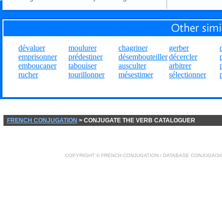
dévaluer
moulurer
chagriner
gerber
emprisonner
prédestiner
désembouteiller
décercler
emboucaner
tabouiser
ausculter
arbitrer
rucher
tourillonner
mésestimer
sélectionner
FRENCH CONJUGATION
> CONJUGATE THE VERB CATALOGUER
COPYRIGHT ©
FRENCH CONJUGATION
/ DATABASE
CONJUGAIS