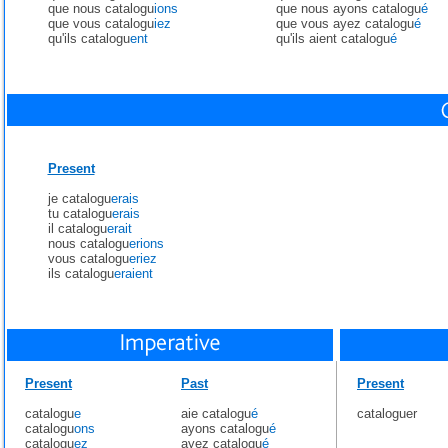
que nous catalogu
ions
que nous ayons catalogu
é
que vous catalogu
iez
que vous ayez catalogu
é
qu'ils catalogu
ent
qu'ils aient catalogu
é
Present
je catalogu
erais
tu catalogu
erais
il catalogu
erait
nous catalogu
erions
vous catalogu
eriez
ils catalogu
eraient
Present
Past
Present
catalogu
e
aie catalogu
é
cataloguer
catalogu
ons
ayons catalogu
é
catalogu
ez
ayez catalogu
é