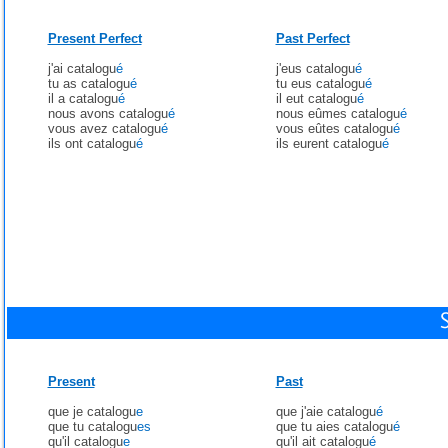
Present Perfect
Past Perfect
j'ai catalogu
é
j'eus catalogu
é
tu as catalogu
é
tu eus catalogu
é
il a catalogu
é
il eut catalogu
é
nous avons catalogu
é
nous eûmes catalogu
é
vous avez catalogu
é
vous eûtes catalogu
é
ils ont catalogu
é
ils eurent catalogu
é
Present
Past
que je catalogu
e
que j'aie catalogu
é
que tu catalogu
es
que tu aies catalogu
é
qu'il catalogu
e
qu'il ait catalogu
é