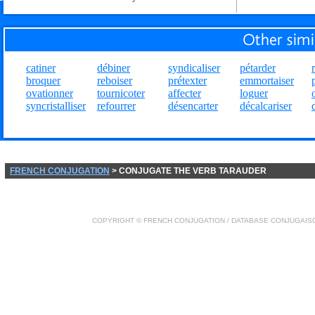
catiner
débiner
syndicaliser
pétarder
broquer
reboiser
prétexter
emmortaiser
ovationner
tournicoter
affecter
loguer
syncristalliser
refourrer
désencarter
décalcariser
FRENCH CONJUGATION
> CONJUGATE THE VERB TARAUDER
COPYRIGHT ©
FRENCH CONJUGATION
/ DATABASE
CONJUGAIS