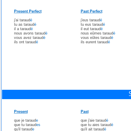
Present Perfect
Past Perfect
j'ai taraud
é
j'eus taraud
é
tu as taraud
é
tu eus taraud
é
il a taraud
é
il eut taraud
é
nous avons taraud
é
nous eûmes taraud
é
vous avez taraud
é
vous eûtes taraud
é
ils ont taraud
é
ils eurent taraud
é
Present
Past
que je taraud
e
que j'aie taraud
é
que tu taraud
es
que tu aies taraud
é
qu'il taraud
e
qu'il ait taraud
é