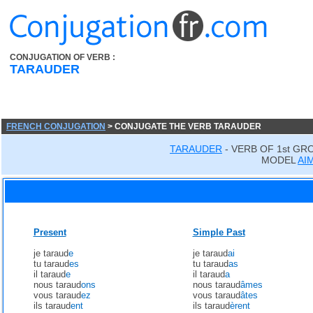
CONJUGATION OF VERB :
TARAUDER
FRENCH CONJUGATION
> CONJUGATE THE VERB TARAUDER
TARAUDER
- VERB OF 1st GR
MODEL
AI
Present
Simple Past
je taraud
e
je taraud
ai
tu taraud
es
tu taraud
as
il taraud
e
il taraud
a
nous taraud
ons
nous taraud
âmes
vous taraud
ez
vous taraud
âtes
ils taraud
ent
ils taraud
èrent