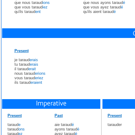
que nous taraud
ions
que nous ayons taraud
é
que vous taraud
iez
que vous ayez taraud
é
qu'ils taraud
ent
qu'ils aient taraud
é
Present
je taraud
erais
tu taraud
erais
il taraud
erait
nous taraud
erions
vous taraud
eriez
ils taraud
eraient
Present
Past
Present
taraud
e
aie taraud
é
tarauder
taraud
ons
ayons taraud
é
taraud
ez
ayez taraud
é