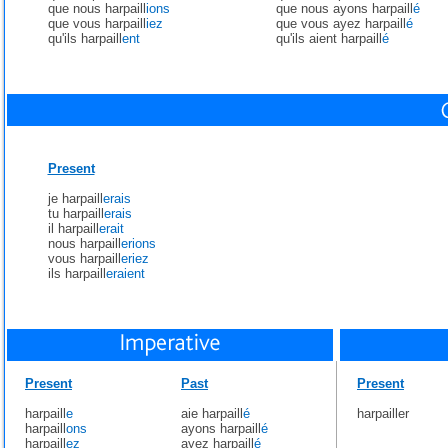
que nous harpaill
ions
que nous ayons harpaill
é
que vous harpaill
iez
que vous ayez harpaill
é
qu'ils harpaill
ent
qu'ils aient harpaill
é
Present
je harpaill
erais
tu harpaill
erais
il harpaill
erait
nous harpaill
erions
vous harpaill
eriez
ils harpaill
eraient
Present
Past
Present
harpaill
e
aie harpaill
é
harpailler
harpaill
ons
ayons harpaill
é
harpaill
ez
ayez harpaill
é