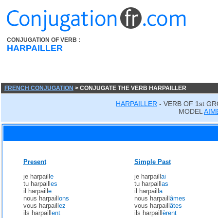
CONJUGATION OF VERB :
HARPAILLER
FRENCH CONJUGATION
> CONJUGATE THE VERB HARPAILLER
HARPAILLER
- VERB OF 1st G
MODEL
AIM
Present
Simple Past
je harpaill
e
je harpaill
ai
tu harpaill
es
tu harpaill
as
il harpaill
e
il harpaill
a
nous harpaill
ons
nous harpaill
âmes
vous harpaill
ez
vous harpaill
âtes
ils harpaill
ent
ils harpaill
èrent