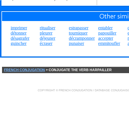
imprimer
ritualiser
estrapasser
entabler
détonner
pleurer
tourniquer
papouiller
désagrafer
déjeuner
décramponner
accepter
guincher
écraser
punaiser
emmitoufler
FRENCH CONJUGATION
> CONJUGATE THE VERB HARPAILLER
COPYRIGHT ©
FRENCH CONJUGATION
/ DATABASE
CONJUGAIS