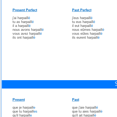
Present Perfect
Past Perfect
j'ai harpaill
é
j'eus harpaill
é
tu as harpaill
é
tu eus harpaill
é
il a harpaill
é
il eut harpaill
é
nous avons harpaill
é
nous eûmes harpaill
é
vous avez harpaill
é
vous eûtes harpaill
é
ils ont harpaill
é
ils eurent harpaill
é
Present
Past
que je harpaill
e
que j'aie harpaill
é
que tu harpaill
es
que tu aies harpaill
é
qu'il harpaill
e
qu'il ait harpaill
é