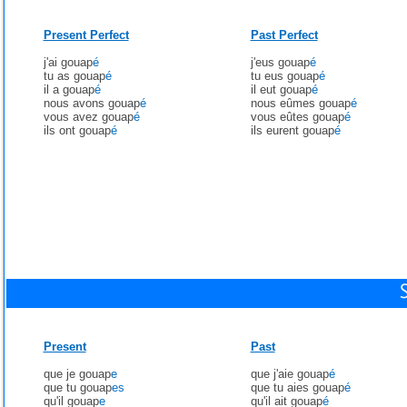
Present Perfect
Past Perfect
j'ai gouap
é
j'eus gouap
é
tu as gouap
é
tu eus gouap
é
il a gouap
é
il eut gouap
é
nous avons gouap
é
nous eûmes gouap
é
vous avez gouap
é
vous eûtes gouap
é
ils ont gouap
é
ils eurent gouap
é
Present
Past
que je gouap
e
que j'aie gouap
é
que tu gouap
es
que tu aies gouap
é
qu'il gouap
e
qu'il ait gouap
é