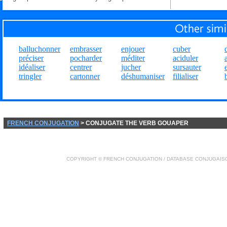
balluchonner
embrasser
enjouer
cuber
préciser
pocharder
méditer
aciduler
idéaliser
centrer
jucher
sursauter
tringler
cartonner
déshumaniser
filialiser
FRENCH CONJUGATION
> CONJUGATE THE VERB GOUAPER
COPYRIGHT ©
FRENCH CONJUGATION
/ DATABASE
CONJUGAIS