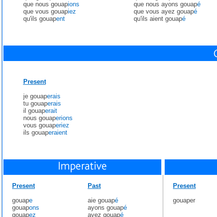
que nous gouap
ions
que nous ayons gouap
é
que vous gouap
iez
que vous ayez gouap
é
qu'ils gouap
ent
qu'ils aient gouap
é
Present
je gouap
erais
tu gouap
erais
il gouap
erait
nous gouap
erions
vous gouap
eriez
ils gouap
eraient
Present
Past
Present
gouap
e
aie gouap
é
gouaper
gouap
ons
ayons gouap
é
gouap
ez
ayez gouap
é