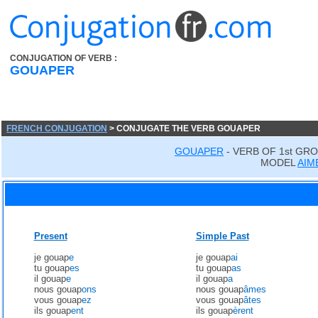
CONJUGATION OF VERB :
GOUAPER
FRENCH CONJUGATION
> CONJUGATE THE VERB GOUAPER
GOUAPER
- VERB OF 1st GR
MODEL
AIM
Present
Simple Past
je gouap
e
je gouap
ai
tu gouap
es
tu gouap
as
il gouap
e
il gouap
a
nous gouap
ons
nous gouap
âmes
vous gouap
ez
vous gouap
âtes
ils gouap
ent
ils gouap
èrent