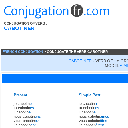
CONJUGATION OF VERB :
CABOTINER
FRENCH CONJUGATION
> CONJUGATE THE VERB CABOTINER
CABOTINER
- VERB OF 1st GR
MODEL
AIM
Present
Simple Past
je cabotin
e
je cabotin
ai
tu cabotin
es
tu cabotin
as
il cabotin
e
il cabotin
a
nous cabotin
ons
nous cabotin
âmes
vous cabotin
ez
vous cabotin
âtes
ils cabotin
ent
ils cabotin
èrent