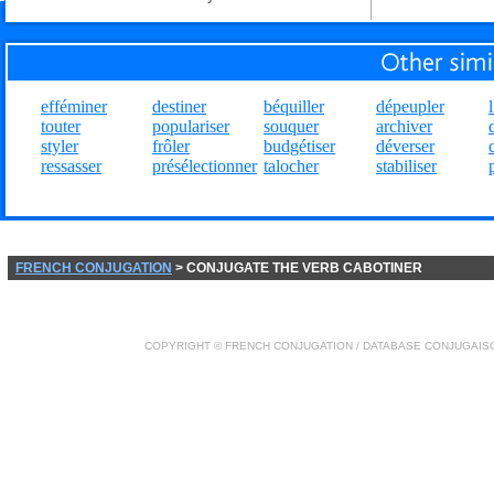
efféminer
destiner
béquiller
dépeupler
l
touter
populariser
souquer
archiver
styler
frôler
budgétiser
déverser
ressasser
présélectionner
talocher
stabiliser
FRENCH CONJUGATION
> CONJUGATE THE VERB CABOTINER
COPYRIGHT ©
FRENCH CONJUGATION
/ DATABASE
CONJUGAIS