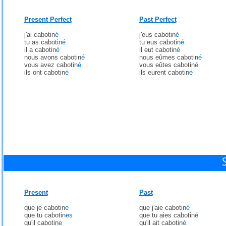
Present Perfect
Past Perfect
j'ai cabotin
é
j'eus cabotin
é
tu as cabotin
é
tu eus cabotin
é
il a cabotin
é
il eut cabotin
é
nous avons cabotin
é
nous eûmes cabotin
é
vous avez cabotin
é
vous eûtes cabotin
é
ils ont cabotin
é
ils eurent cabotin
é
Present
Past
que je cabotin
e
que j'aie cabotin
é
que tu cabotin
es
que tu aies cabotin
é
qu'il cabotin
e
qu'il ait cabotin
é