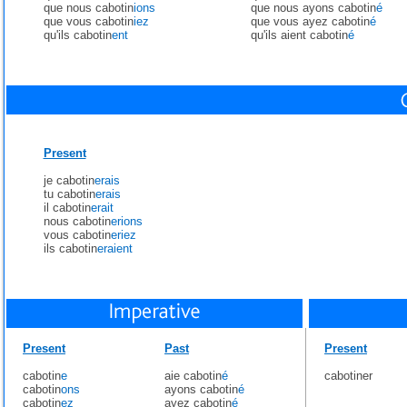
que nous cabotin
ions
que nous ayons cabotin
é
que vous cabotin
iez
que vous ayez cabotin
é
qu'ils cabotin
ent
qu'ils aient cabotin
é
Present
je cabotin
erais
tu cabotin
erais
il cabotin
erait
nous cabotin
erions
vous cabotin
eriez
ils cabotin
eraient
Present
Past
Present
cabotin
e
aie cabotin
é
cabotiner
cabotin
ons
ayons cabotin
é
cabotin
ez
ayez cabotin
é