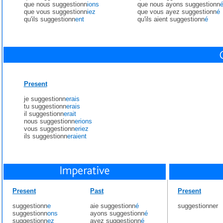
que nous suggestionn
ions
que nous ayons suggestionn
que vous suggestionn
iez
que vous ayez suggestionn
é
qu'ils suggestionn
ent
qu'ils aient suggestionn
é
Present
je suggestionn
erais
tu suggestionn
erais
il suggestionn
erait
nous suggestionn
erions
vous suggestionn
eriez
ils suggestionn
eraient
Present
Past
Present
suggestionn
e
aie suggestionn
é
suggestionner
suggestionn
ons
ayons suggestionn
é
suggestionn
ez
ayez suggestionn
é