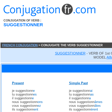
CONJUGATION OF VERB :
SUGGESTIONNER
FRENCH CONJUGATION
> CONJUGATE THE VERB SUGGESTIONNER
SUGGESTIONNER
- VERB OF 1st
MODEL
AI
Present
Simple Past
je suggestionn
e
je suggestionn
ai
tu suggestionn
es
tu suggestionn
as
il suggestionn
e
il suggestionn
a
nous suggestionn
ons
nous suggestionn
âmes
vous suggestionn
ez
vous suggestionn
âtes
ils suggestionn
ent
ils suggestionn
èrent