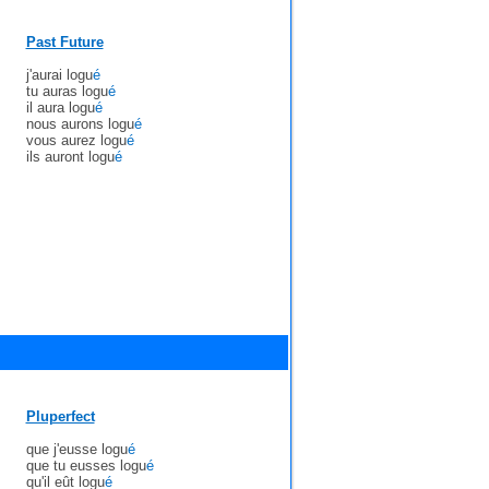
Past Future
j'aurai logu
é
tu auras logu
é
il aura logu
é
nous aurons logu
é
vous aurez logu
é
ils auront logu
é
Pluperfect
que j'eusse logu
é
que tu eusses logu
é
qu'il eût logu
é