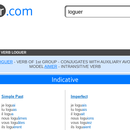
 VERB LOGUER
OGUER
- VERB OF 1st GROUP - CONJUGATES WITH AUXILIARY AVO
MODEL
AIMER
- INTRANSITIVE VERB
Simple Past
Imperfect
je logu
ai
je logu
ais
tu logu
as
tu logu
ais
il logu
a
il logu
ait
nous logu
âmes
nous logu
ions
vous logu
âtes
vous logu
iez
ils logu
èrent
ils logu
aient