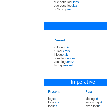
que nous logu
ions
que vous logu
iez
qu'ils logu
ent
Present
je logu
erais
tu logu
erais
il logu
erait
nous logu
erions
vous logu
eriez
ils logu
eraient
Present
Past
logu
e
aie logu
é
logu
ons
ayons logu
é
logu
ez
ayez logu
é