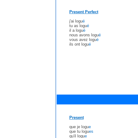
Present Perfect
j'ai logu
é
tu as logu
é
il a logu
é
nous avons logu
é
vous avez logu
é
ils ont logu
é
Present
que je logu
e
que tu logu
es
qu'il logu
e