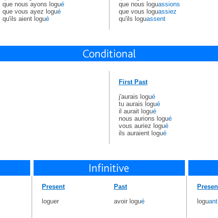
que nous ayons logu
é
que nous logu
assions
que vous ayez logu
é
que vous logu
assiez
qu'ils aient logu
é
qu'ils logu
assent
First Past
j'aurais logu
é
tu aurais logu
é
il aurait logu
é
nous aurions logu
é
vous auriez logu
é
ils auraient logu
é
Present
Past
Presen
loguer
avoir logu
é
logu
ant