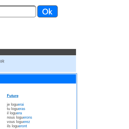
IR
Future
je logu
erai
tu logu
eras
il logu
era
nous logu
erons
vous logu
erez
ils logu
eront