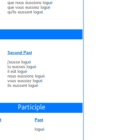
que nous eussions logu
é
que vous eussiez logu
é
qu'ils eussent logu
é
Second Past
j'eusse logu
é
tu eusses logu
é
il eût logu
é
nous eussions logu
é
vous eussiez logu
é
ils eussent logu
é
t
Past
logu
é