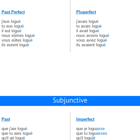
Past Perfect
Pluperfect
j'eus logu
é
j'avais logu
é
tu eus logu
é
tu avais logu
é
il eut logu
é
il avait logu
é
nous eûmes logu
é
nous avions logu
é
vous eûtes logu
é
vous aviez logu
é
ils eurent logu
é
ils avaient logu
é
Past
Imperfect
que j'aie logu
é
que je logu
asse
que tu aies logu
é
que tu logu
asses
qu'il ait logu
é
qu'il logu
ât