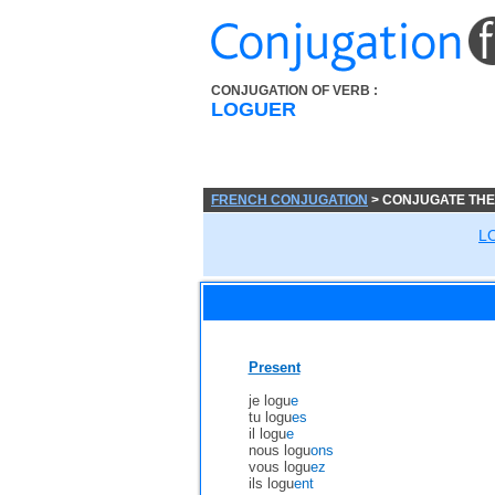
CONJUGATION OF VERB :
LOGUER
FRENCH CONJUGATION
> CONJUGATE THE
L
Present
je logu
e
tu logu
es
il logu
e
nous logu
ons
vous logu
ez
ils logu
ent