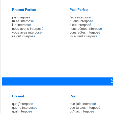
Present Perfect
Past Perfect
j'ai interpos
é
j'eus interpos
é
tu as interpos
é
tu eus interpos
é
il a interpos
é
il eut interpos
é
nous avons interpos
é
nous eûmes interpos
é
vous avez interpos
é
vous eûtes interpos
é
ils ont interpos
é
ils eurent interpos
é
Present
Past
que j'interpos
e
que j'aie interpos
é
que tu interpos
es
que tu aies interpos
é
qu'il interpos
e
qu'il ait interpos
é