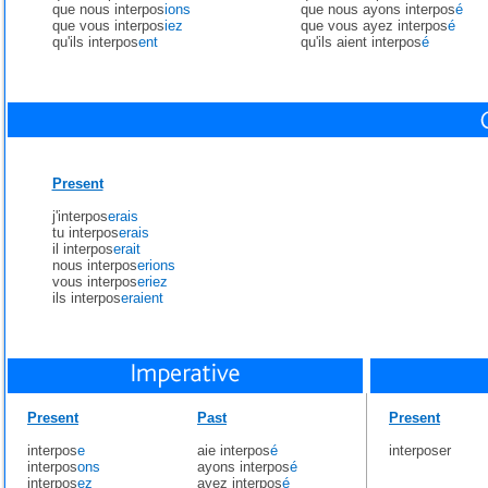
que nous interpos
ions
que nous ayons interpos
é
que vous interpos
iez
que vous ayez interpos
é
qu'ils interpos
ent
qu'ils aient interpos
é
Present
j'interpos
erais
tu interpos
erais
il interpos
erait
nous interpos
erions
vous interpos
eriez
ils interpos
eraient
Present
Past
Present
interpos
e
aie interpos
é
interposer
interpos
ons
ayons interpos
é
interpos
ez
ayez interpos
é