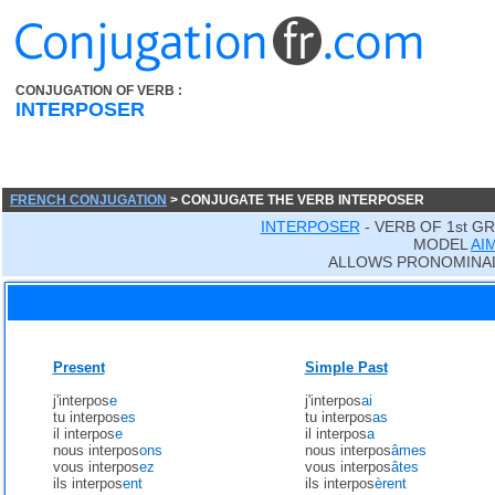
CONJUGATION OF VERB :
INTERPOSER
FRENCH CONJUGATION
> CONJUGATE THE VERB INTERPOSER
INTERPOSER
- VERB OF 1st G
MODEL
AI
ALLOWS PRONOMINAL
Present
Simple Past
j'interpos
e
j'interpos
ai
tu interpos
es
tu interpos
as
il interpos
e
il interpos
a
nous interpos
ons
nous interpos
âmes
vous interpos
ez
vous interpos
âtes
ils interpos
ent
ils interpos
èrent