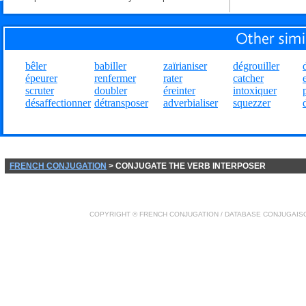
bêler
babiller
zaïrianiser
dégrouiller
épeurer
renfermer
rater
catcher
scruter
doubler
éreinter
intoxiquer
désaffectionner
détransposer
adverbialiser
squezzer
FRENCH CONJUGATION
> CONJUGATE THE VERB INTERPOSER
COPYRIGHT ©
FRENCH CONJUGATION
/ DATABASE
CONJUGAIS