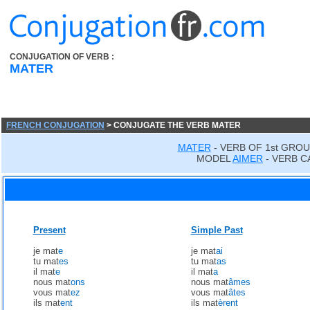
CONJUGATION OF VERB :
MATER
FRENCH CONJUGATION
> CONJUGATE THE VERB MATER
MATER
- VERB OF 1st GROU
MODEL
AIMER
- VERB C
Present
Simple Past
je mat
e
je mat
ai
tu mat
es
tu mat
as
il mat
e
il mat
a
nous mat
ons
nous mat
âmes
vous mat
ez
vous mat
âtes
ils mat
ent
ils mat
èrent