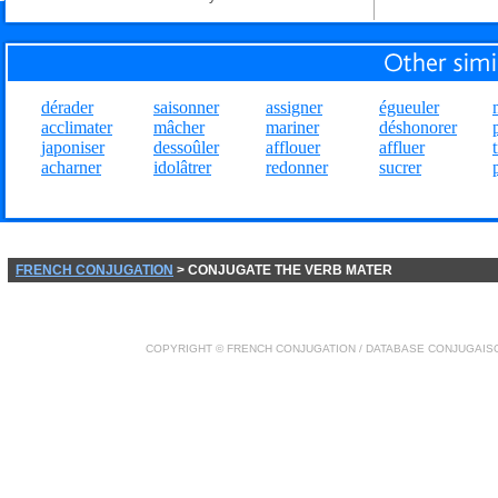
dérader
saisonner
assigner
égueuler
acclimater
mâcher
mariner
déshonorer
japoniser
dessoûler
afflouer
affluer
acharner
idolâtrer
redonner
sucrer
FRENCH CONJUGATION
> CONJUGATE THE VERB MATER
COPYRIGHT ©
FRENCH CONJUGATION
/ DATABASE
CONJUGAIS