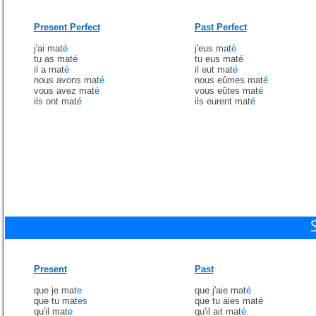
Present Perfect
Past Perfect
j'ai mat
é
j'eus mat
é
tu as mat
é
tu eus mat
é
il a mat
é
il eut mat
é
nous avons mat
é
nous eûmes mat
é
vous avez mat
é
vous eûtes mat
é
ils ont mat
é
ils eurent mat
é
Present
Past
que je mat
e
que j'aie mat
é
que tu mat
es
que tu aies mat
é
qu'il mat
e
qu'il ait mat
é