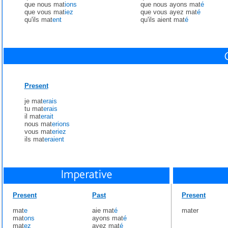
que nous mat
ions
que nous ayons mat
é
que vous mat
iez
que vous ayez mat
é
qu'ils mat
ent
qu'ils aient mat
é
Present
je mat
erais
tu mat
erais
il mat
erait
nous mat
erions
vous mat
eriez
ils mat
eraient
Present
Past
Present
mat
e
aie mat
é
mater
mat
ons
ayons mat
é
mat
ez
ayez mat
é