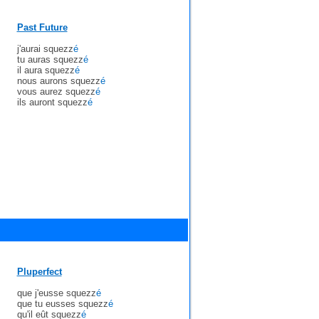
Past Future
j'aurai squezz
é
tu auras squezz
é
il aura squezz
é
nous aurons squezz
é
vous aurez squezz
é
ils auront squezz
é
Pluperfect
que j'eusse squezz
é
que tu eusses squezz
é
qu'il eût squezz
é