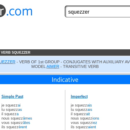
 VERB SQUEZZER
UEZZER
- VERB OF 1st GROUP - CONJUGATES WITH AUXILIARY AV
MODEL
AIMER
- TRANSITIVE VERB
Simple Past
Imperfect
je squezz
ai
je squezz
ais
tu squezz
as
tu squezz
ais
il squezz
a
il squezz
ait
nous squezz
âmes
nous squezz
ions
vous squezz
âtes
vous squezz
iez
ils squezz
èrent
ils squezz
aient