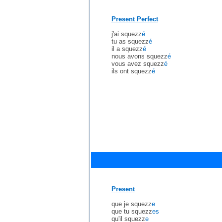
Present Perfect
j'ai squezz
é
tu as squezz
é
il a squezz
é
nous avons squezz
é
vous avez squezz
é
ils ont squezz
é
Present
que je squezz
e
que tu squezz
es
qu'il squezz
e