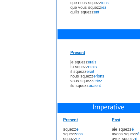
que nous squezz
ions
que vous squezz
iez
qu'ils squezz
ent
Present
je squezz
erais
tu squezz
erais
il squezz
erait
nous squezz
erions
vous squezz
eriez
ils squezz
eraient
Present
Past
squezz
e
aie squezz
é
squezz
ons
ayons squezz
é
squezz
ez
ayez squezz
é