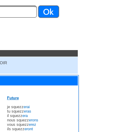
OIR
Future
je squezz
erai
tu squezz
eras
il squezz
era
nous squezz
erons
vous squezz
erez
ils squezz
eront