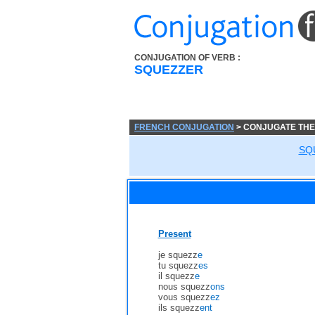
CONJUGATION OF VERB :
SQUEZZER
FRENCH CONJUGATION
> CONJUGATE THE
SQ
Present
je squezz
e
tu squezz
es
il squezz
e
nous squezz
ons
vous squezz
ez
ils squezz
ent