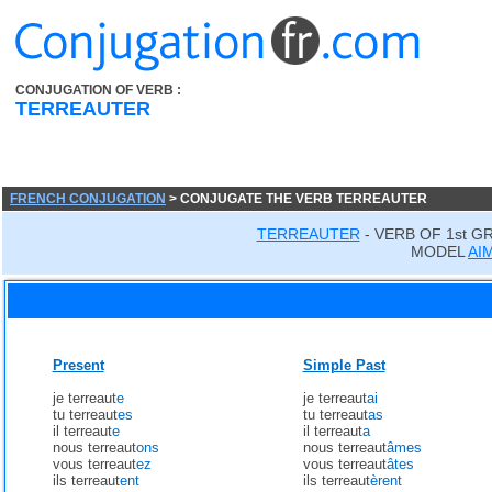
CONJUGATION OF VERB :
TERREAUTER
FRENCH CONJUGATION
> CONJUGATE THE VERB TERREAUTER
TERREAUTER
- VERB OF 1st G
MODEL
AI
Present
Simple Past
je terreaut
e
je terreaut
ai
tu terreaut
es
tu terreaut
as
il terreaut
e
il terreaut
a
nous terreaut
ons
nous terreaut
âmes
vous terreaut
ez
vous terreaut
âtes
ils terreaut
ent
ils terreaut
èrent