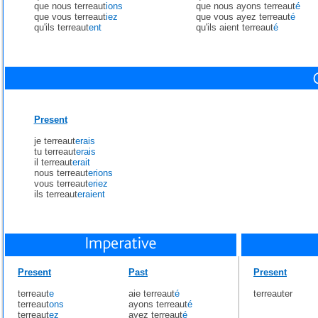
que nous terreaut
ions
que nous ayons terreaut
é
que vous terreaut
iez
que vous ayez terreaut
é
qu'ils terreaut
ent
qu'ils aient terreaut
é
Present
je terreaut
erais
tu terreaut
erais
il terreaut
erait
nous terreaut
erions
vous terreaut
eriez
ils terreaut
eraient
Present
Past
Present
terreaut
e
aie terreaut
é
terreauter
terreaut
ons
ayons terreaut
é
terreaut
ez
ayez terreaut
é