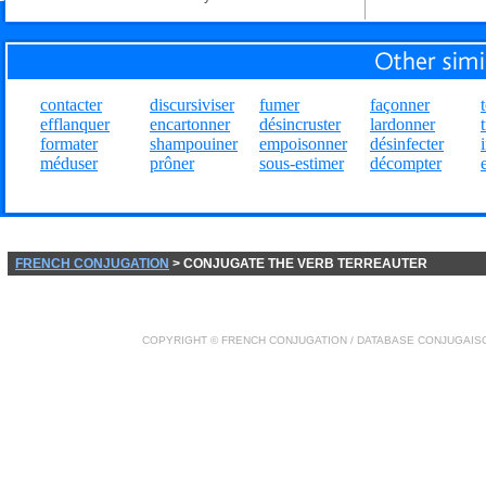
contacter
discursiviser
fumer
façonner
efflanquer
encartonner
désincruster
lardonner
formater
shampouiner
empoisonner
désinfecter
méduser
prôner
sous-estimer
décompter
FRENCH CONJUGATION
> CONJUGATE THE VERB TERREAUTER
COPYRIGHT ©
FRENCH CONJUGATION
/ DATABASE
CONJUGAIS