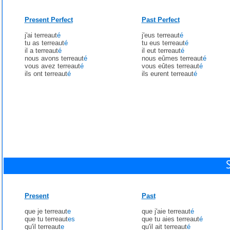
Present Perfect
Past Perfect
j'ai terreaut
é
j'eus terreaut
é
tu as terreaut
é
tu eus terreaut
é
il a terreaut
é
il eut terreaut
é
nous avons terreaut
é
nous eûmes terreaut
é
vous avez terreaut
é
vous eûtes terreaut
é
ils ont terreaut
é
ils eurent terreaut
é
Present
Past
que je terreaut
e
que j'aie terreaut
é
que tu terreaut
es
que tu aies terreaut
é
qu'il terreaut
e
qu'il ait terreaut
é