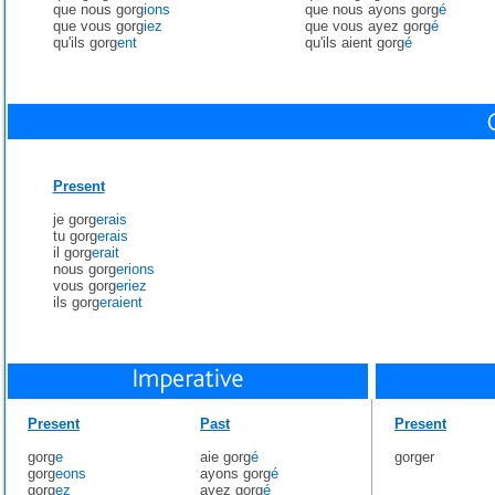
que nous gorg
ions
que nous ayons gorg
é
que vous gorg
iez
que vous ayez gorg
é
qu'ils gorg
ent
qu'ils aient gorg
é
Present
je gorg
erais
tu gorg
erais
il gorg
erait
nous gorg
erions
vous gorg
eriez
ils gorg
eraient
Present
Past
Present
gorg
e
aie gorg
é
gorger
gorg
eons
ayons gorg
é
gorg
ez
ayez gorg
é