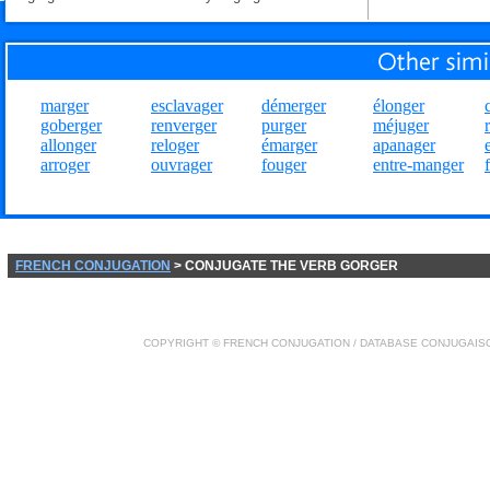
marger
esclavager
démerger
élonger
goberger
renverger
purger
méjuger
allonger
reloger
émarger
apanager
arroger
ouvrager
fouger
entre-manger
FRENCH CONJUGATION
> CONJUGATE THE VERB GORGER
COPYRIGHT ©
FRENCH CONJUGATION
/ DATABASE
CONJUGAIS