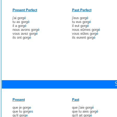
Present Perfect
Past Perfect
j'ai gorg
é
j'eus gorg
é
tu as gorg
é
tu eus gorg
é
il a gorg
é
il eut gorg
é
nous avons gorg
é
nous eûmes gorg
é
vous avez gorg
é
vous eûtes gorg
é
ils ont gorg
é
ils eurent gorg
é
Present
Past
que je gorg
e
que j'aie gorg
é
que tu gorg
es
que tu aies gorg
é
qu'il gorg
e
qu'il ait gorg
é