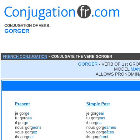
CONJUGATION OF VERB :
GORGER
FRENCH CONJUGATION
> CONJUGATE THE VERB GORGER
GORGER
- VERB OF 1st GRO
MODEL
MA
ALLOWS PRONOMINA
Present
Simple Past
je gorg
e
je gorg
eai
tu gorg
es
tu gorg
eas
il gorg
e
il gorg
ea
nous gorg
eons
nous gorg
eâmes
vous gorg
ez
vous gorg
eâtes
ils gorg
ent
ils gorg
èrent