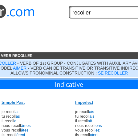
 VERB RECOLLER
COLLER
- VERB OF 1st GROUP - CONJUGATES WITH AUXILIARY AV
MODEL
AIMER
- VERB CAN BE TRANSITIVE OR TRANSITIVE INDIRE
ALLOWS PRONOMINAL CONSTRUCTION :
SE RECOLLER
Simple Past
Imperfect
je recoll
ai
je recoll
ais
tu recoll
as
tu recoll
ais
il recoll
a
il recoll
ait
nous recoll
âmes
nous recoll
ions
vous recoll
âtes
vous recoll
iez
ils recoll
èrent
ils recoll
aient