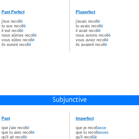
Past Perfect
Pluperfect
j'eus recoll
é
j'avais recoll
é
tu eus recoll
é
tu avais recoll
é
il eut recoll
é
il avait recoll
é
nous eûmes recoll
é
nous avions recoll
é
vous eûtes recoll
é
vous aviez recoll
é
ils eurent recoll
é
ils avaient recoll
é
Past
Imperfect
que j'aie recoll
é
que je recoll
asse
que tu aies recoll
é
que tu recoll
asses
qu'il ait recoll
é
qu'il recoll
ât