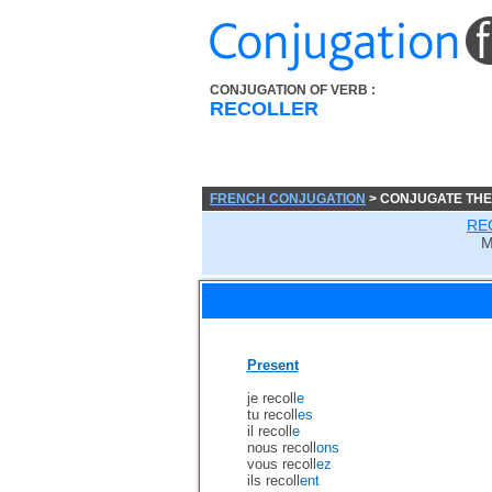
CONJUGATION OF VERB :
RECOLLER
FRENCH CONJUGATION
> CONJUGATE THE
RE
Present
je recoll
e
tu recoll
es
il recoll
e
nous recoll
ons
vous recoll
ez
ils recoll
ent