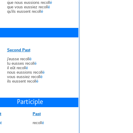
que nous eussions recoll
é
que vous eussiez recoll
é
qu'ils eussent recoll
é
Second Past
j'eusse recoll
é
tu eusses recoll
é
il eût recoll
é
nous eussions recoll
é
vous eussiez recoll
é
ils eussent recoll
é
t
Past
t
recoll
é