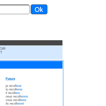
OIR
CT
Future
je recoll
erai
tu recoll
eras
il recoll
era
nous recoll
erons
vous recoll
erez
ils recoll
eront