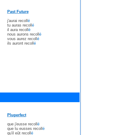
Past Future
j'aurai recoll
é
tu auras recoll
é
il aura recoll
é
nous aurons recoll
é
vous aurez recoll
é
ils auront recoll
é
Pluperfect
que j'eusse recoll
é
que tu eusses recoll
é
qu'il eût recoll
é