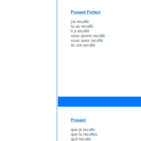
Present Perfect
j'ai recoll
é
tu as recoll
é
il a recoll
é
nous avons recoll
é
vous avez recoll
é
ils ont recoll
é
Present
que je recoll
e
que tu recoll
es
qu'il recoll
e