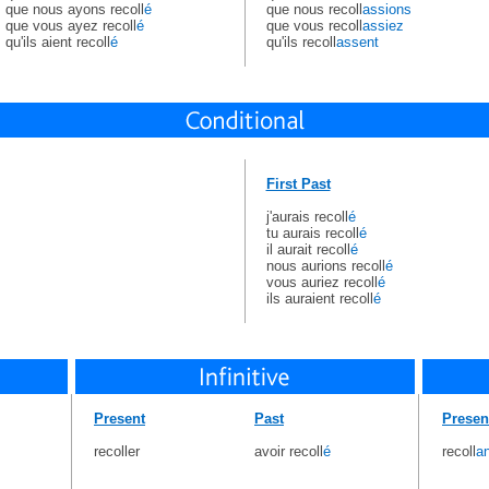
que nous ayons recoll
é
que nous recoll
assions
que vous ayez recoll
é
que vous recoll
assiez
qu'ils aient recoll
é
qu'ils recoll
assent
First Past
j'aurais recoll
é
tu aurais recoll
é
il aurait recoll
é
nous aurions recoll
é
vous auriez recoll
é
ils auraient recoll
é
Present
Past
Presen
recoller
avoir recoll
é
recoll
an