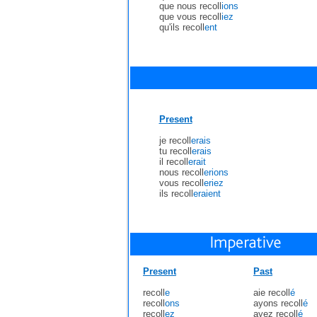
que nous recoll
ions
que vous recoll
iez
qu'ils recoll
ent
Present
je recoll
erais
tu recoll
erais
il recoll
erait
nous recoll
erions
vous recoll
eriez
ils recoll
eraient
Present
Past
recoll
e
aie recoll
é
recoll
ons
ayons recoll
é
recoll
ez
ayez recoll
é