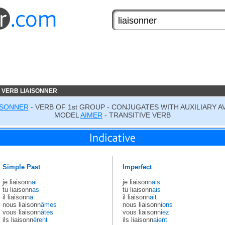
 VERB LIAISONNER
ISONNER
- VERB OF 1st GROUP - CONJUGATES WITH AUXILIARY A
MODEL
AIMER
- TRANSITIVE VERB
Simple Past
Imperfect
je liaisonn
ai
je liaisonn
ais
tu liaisonn
as
tu liaisonn
ais
il liaisonn
a
il liaisonn
ait
nous liaisonn
âmes
nous liaisonn
ions
vous liaisonn
âtes
vous liaisonn
iez
ils liaisonn
èrent
ils liaisonn
aient