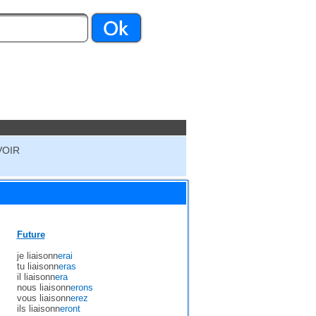
VOIR
Future
je liaisonn
erai
tu liaisonn
eras
il liaisonn
era
nous liaisonn
erons
vous liaisonn
erez
ils liaisonn
eront