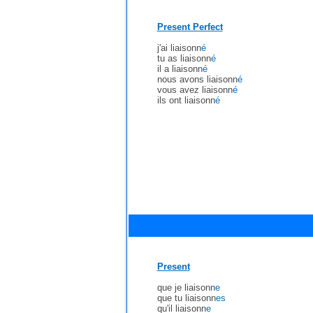
Present Perfect
j'ai liaisonn
é
tu as liaisonn
é
il a liaisonn
é
nous avons liaisonn
é
vous avez liaisonn
é
ils ont liaisonn
é
Present
que je liaisonn
e
que tu liaisonn
es
qu'il liaisonn
e