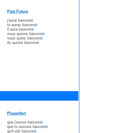
Past Future
j'aurai liaisonn
é
tu auras liaisonn
é
il aura liaisonn
é
nous aurons liaisonn
é
vous aurez liaisonn
é
ils auront liaisonn
é
Pluperfect
que j'eusse liaisonn
é
que tu eusses liaisonn
é
qu'il eût liaisonn
é