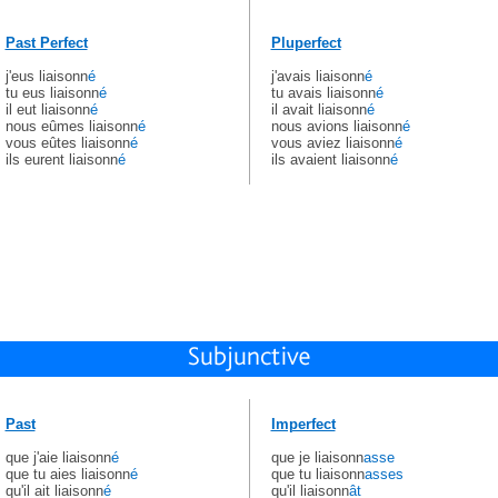
Past Perfect
Pluperfect
j'eus liaisonn
é
j'avais liaisonn
é
tu eus liaisonn
é
tu avais liaisonn
é
il eut liaisonn
é
il avait liaisonn
é
nous eûmes liaisonn
é
nous avions liaisonn
é
vous eûtes liaisonn
é
vous aviez liaisonn
é
ils eurent liaisonn
é
ils avaient liaisonn
é
Past
Imperfect
que j'aie liaisonn
é
que je liaisonn
asse
que tu aies liaisonn
é
que tu liaisonn
asses
qu'il ait liaisonn
é
qu'il liaisonn
ât