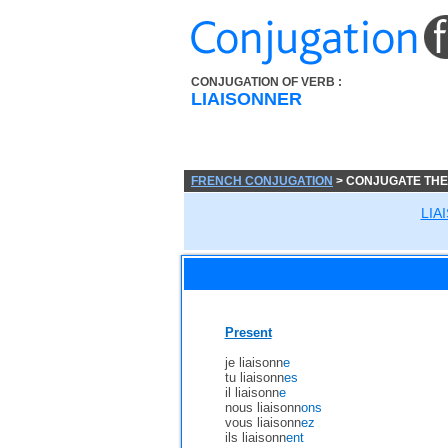
CONJUGATION OF VERB :
LIAISONNER
FRENCH CONJUGATION
> CONJUGATE THE
LIA
Present
je liaisonn
e
tu liaisonn
es
il liaisonn
e
nous liaisonn
ons
vous liaisonn
ez
ils liaisonn
ent