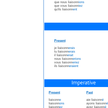
que nous liaisonn
ions
que vous liaisonn
iez
qu'ils liaisonn
ent
Present
je liaisonn
erais
tu liaisonn
erais
il liaisonn
erait
nous liaisonn
erions
vous liaisonn
eriez
ils liaisonn
eraient
Present
Past
liaisonn
e
aie liaisonn
é
liaisonn
ons
ayons liaisonn
é
liaisonn
ez
ayez liaisonn
é