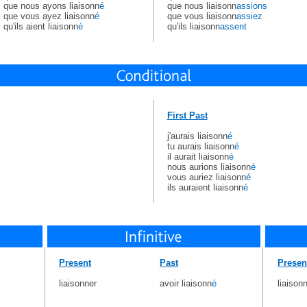
que nous ayons liaisonn
é
que nous liaisonn
assions
que vous ayez liaisonn
é
que vous liaisonn
assiez
qu'ils aient liaisonn
é
qu'ils liaisonn
assent
First Past
j'aurais liaisonn
é
tu aurais liaisonn
é
il aurait liaisonn
é
nous aurions liaisonn
é
vous auriez liaisonn
é
ils auraient liaisonn
é
Present
Past
Presen
liaisonner
avoir liaisonn
é
liaison