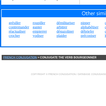
grésiller
roupiller
démilitariser
nipper
contremander
ganter
arbitrer
alphabétiser
réactualiser
empierrer
dégazoliner
débriefer
crocher
yodiser
plaider
préconiser
FRENCH CONJUGATION
> CONJUGATE THE VERB BOURGEONNER
COPYRIGHT ©
FRENCH CONJUGATION
/ DATABASE
CONJUGAIS