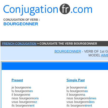
CONJUGATION OF VERB :
BOURGEONNER
FRENCH CONJUGATION
> CONJUGATE THE VERB BOURGEONNER
BOURGEONNER
- VERB OF 1st 
MODEL
AIM
Present
Simple Past
je bourgeonn
e
je bourgeonn
ai
tu bourgeonn
es
tu bourgeonn
as
il bourgeonn
e
il bourgeonn
a
nous bourgeonn
ons
nous bourgeonn
âmes
vous bourgeonn
ez
vous bourgeonn
âtes
ils bourgeonn
ent
ils bourgeonn
èrent