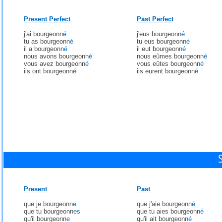
Present Perfect
Past Perfect
j'ai bourgeonn
é
j'eus bourgeonn
é
tu as bourgeonn
é
tu eus bourgeonn
é
il a bourgeonn
é
il eut bourgeonn
é
nous avons bourgeonn
é
nous eûmes bourgeonn
é
vous avez bourgeonn
é
vous eûtes bourgeonn
é
ils ont bourgeonn
é
ils eurent bourgeonn
é
Present
Past
que je bourgeonn
e
que j'aie bourgeonn
é
que tu bourgeonn
es
que tu aies bourgeonn
é
qu'il bourgeonn
e
qu'il ait bourgeonn
é