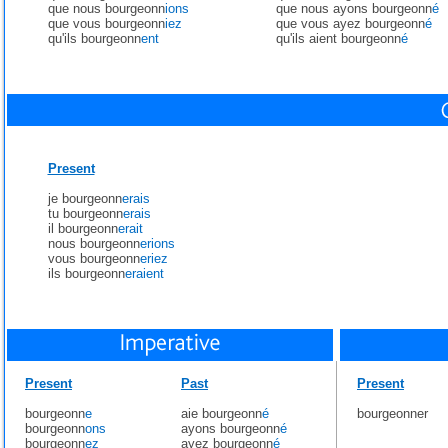
que nous bourgeonn
ions
que nous ayons bourgeonn
é
que vous bourgeonn
iez
que vous ayez bourgeonn
é
qu'ils bourgeonn
ent
qu'ils aient bourgeonn
é
Present
je bourgeonn
erais
tu bourgeonn
erais
il bourgeonn
erait
nous bourgeonn
erions
vous bourgeonn
eriez
ils bourgeonn
eraient
Present
Past
Present
bourgeonn
e
aie bourgeonn
é
bourgeonner
bourgeonn
ons
ayons bourgeonn
é
bourgeonn
ez
ayez bourgeonn
é