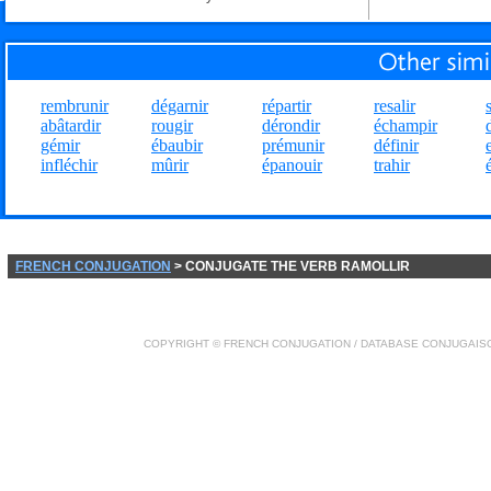
rembrunir
dégarnir
répartir
resalir
abâtardir
rougir
dérondir
échampir
gémir
ébaubir
prémunir
définir
infléchir
mûrir
épanouir
trahir
FRENCH CONJUGATION
> CONJUGATE THE VERB RAMOLLIR
COPYRIGHT ©
FRENCH CONJUGATION
/ DATABASE
CONJUGAIS