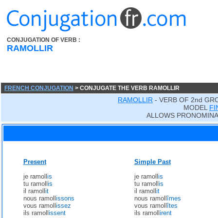
CONJUGATION OF VERB :
RAMOLLIR
FRENCH CONJUGATION
> CONJUGATE THE VERB RAMOLLIR
RAMOLLIR
- VERB OF 2nd GR
MODEL
FI
ALLOWS PRONOMINA
Present
Simple Past
je ramoll
is
je ramoll
is
tu ramoll
is
tu ramoll
is
il ramoll
it
il ramoll
it
nous ramoll
issons
nous ramoll
îmes
vous ramoll
issez
vous ramoll
îtes
ils ramoll
issent
ils ramoll
irent