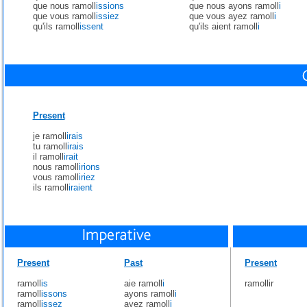
que nous ramoll
issions
que nous ayons ramoll
i
que vous ramoll
issiez
que vous ayez ramoll
i
qu'ils ramoll
issent
qu'ils aient ramoll
i
Present
je ramoll
irais
tu ramoll
irais
il ramoll
irait
nous ramoll
irions
vous ramoll
iriez
ils ramoll
iraient
Present
Past
Present
ramoll
is
aie ramoll
i
ramollir
ramoll
issons
ayons ramoll
i
ramoll
issez
ayez ramoll
i