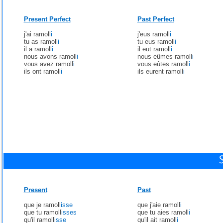
Present Perfect
Past Perfect
j'ai ramoll
i
j'eus ramoll
i
tu as ramoll
i
tu eus ramoll
i
il a ramoll
i
il eut ramoll
i
nous avons ramoll
i
nous eûmes ramoll
i
vous avez ramoll
i
vous eûtes ramoll
i
ils ont ramoll
i
ils eurent ramoll
i
Present
Past
que je ramoll
isse
que j'aie ramoll
i
que tu ramoll
isses
que tu aies ramoll
i
qu'il ramoll
isse
qu'il ait ramoll
i