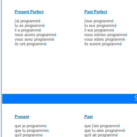
Present Perfect
Past Perfect
j'ai programm
é
j'eus programm
é
tu as programm
é
tu eus programm
é
il a programm
é
il eut programm
é
nous avons programm
é
nous eûmes programm
é
vous avez programm
é
vous eûtes programm
é
ils ont programm
é
ils eurent programm
é
Present
Past
que je programm
e
que j'aie programm
é
que tu programm
es
que tu aies programm
é
qu'il programm
e
qu'il ait programm
é