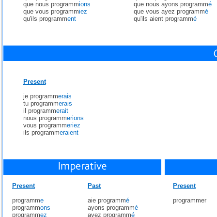
que nous programm
ions
que nous ayons programm
é
que vous programm
iez
que vous ayez programm
é
qu'ils programm
ent
qu'ils aient programm
é
Present
je programm
erais
tu programm
erais
il programm
erait
nous programm
erions
vous programm
eriez
ils programm
eraient
Present
Past
Present
programm
e
aie programm
é
programmer
programm
ons
ayons programm
é
programm
ez
ayez programm
é