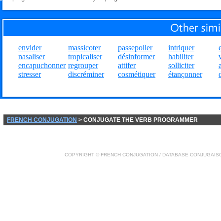
envider
massicoter
passepoiler
intriquer
nasaliser
tropicaliser
désinformer
habiliter
encapuchonner
regrouper
attifer
solliciter
stresser
discréminer
cosmétiquer
étançonner
FRENCH CONJUGATION
> CONJUGATE THE VERB PROGRAMMER
COPYRIGHT ©
FRENCH CONJUGATION
/ DATABASE
CONJUGAIS