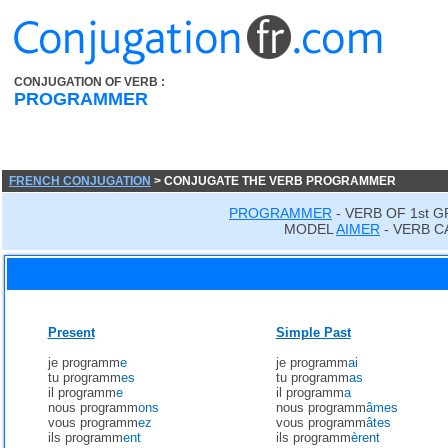
CONJUGATION OF VERB :
PROGRAMMER
FRENCH CONJUGATION
> CONJUGATE THE VERB PROGRAMMER
PROGRAMMER
- VERB OF 1st 
MODEL
AIMER
- VERB C
Present
Simple Past
je programm
e
je programm
ai
tu programm
es
tu programm
as
il programm
e
il programm
a
nous programm
ons
nous programm
âmes
vous programm
ez
vous programm
âtes
ils programm
ent
ils programm
èrent