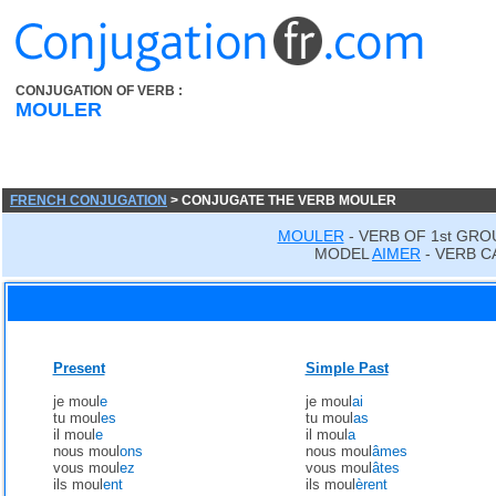
CONJUGATION OF VERB :
MOULER
FRENCH CONJUGATION
> CONJUGATE THE VERB MOULER
MOULER
- VERB OF 1st GRO
MODEL
AIMER
- VERB C
Present
Simple Past
je moul
e
je moul
ai
tu moul
es
tu moul
as
il moul
e
il moul
a
nous moul
ons
nous moul
âmes
vous moul
ez
vous moul
âtes
ils moul
ent
ils moul
èrent