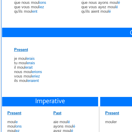
que nous moul
ions
que nous ayons moul
é
que vous moul
iez
que vous ayez moul
é
qu'ils moul
ent
qu'ils aient moul
é
Present
je moul
erais
tu moul
erais
il moul
erait
nous moul
erions
vous moul
eriez
ils moul
eraient
Present
Past
Present
moul
e
aie moul
é
mouler
moul
ons
ayons moul
é
moul
ez
ayez moul
é