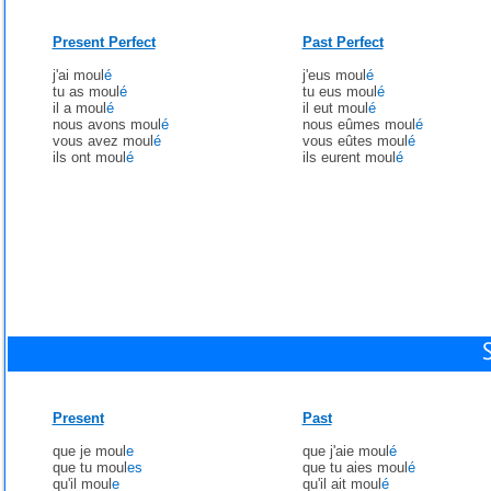
Present Perfect
Past Perfect
j'ai moul
é
j'eus moul
é
tu as moul
é
tu eus moul
é
il a moul
é
il eut moul
é
nous avons moul
é
nous eûmes moul
é
vous avez moul
é
vous eûtes moul
é
ils ont moul
é
ils eurent moul
é
Present
Past
que je moul
e
que j'aie moul
é
que tu moul
es
que tu aies moul
é
qu'il moul
e
qu'il ait moul
é