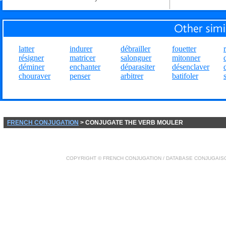
latter
indurer
débrailler
fouetter
résigner
matricer
salonguer
mitonner
déminer
enchanter
déparasiter
désenclaver
chouraver
penser
arbitrer
batifoler
FRENCH CONJUGATION
> CONJUGATE THE VERB MOULER
COPYRIGHT ©
FRENCH CONJUGATION
/ DATABASE
CONJUGAIS