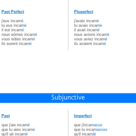
Past Perfect
Pluperfect
j'eus incarn
é
j'avais incarn
é
tu eus incarn
é
tu avais incarn
é
il eut incarn
é
il avait incarn
é
nous eûmes incarn
é
nous avions incarn
é
vous eûtes incarn
é
vous aviez incarn
é
ils eurent incarn
é
ils avaient incarn
é
Past
Imperfect
que j'aie incarn
é
que j'incarn
asse
que tu aies incarn
é
que tu incarn
asses
qu'il ait incarn
é
qu'il incarn
ât