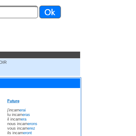
OIR
Future
j'incarn
erai
tu incarn
eras
il incarn
era
nous incarn
erons
vous incarn
erez
ils incarn
eront