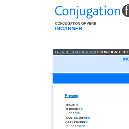
CONJUGATION OF VERB :
INCARNER
FRENCH CONJUGATION
> CONJUGATE THE
IN
Present
j'incarn
e
tu incarn
es
il incarn
e
nous incarn
ons
vous incarn
ez
ils incarn
ent