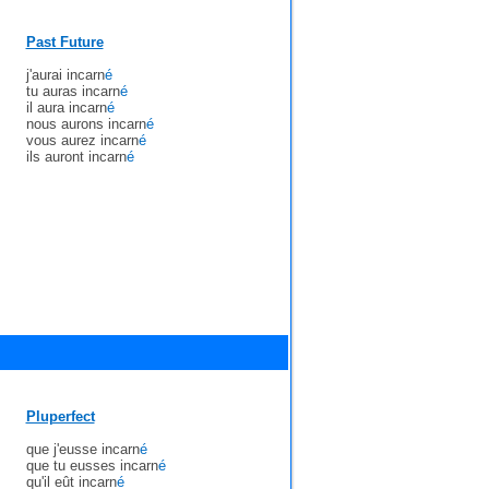
Past Future
j'aurai incarn
é
tu auras incarn
é
il aura incarn
é
nous aurons incarn
é
vous aurez incarn
é
ils auront incarn
é
Pluperfect
que j'eusse incarn
é
que tu eusses incarn
é
qu'il eût incarn
é