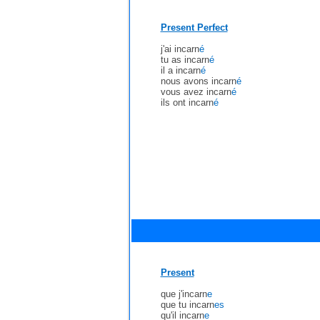
Present Perfect
j'ai incarn
é
tu as incarn
é
il a incarn
é
nous avons incarn
é
vous avez incarn
é
ils ont incarn
é
Present
que j'incarn
e
que tu incarn
es
qu'il incarn
e