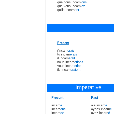
que nous incarn
ions
que vous incarn
iez
qu'ils incarn
ent
Present
j'incarn
erais
tu incarn
erais
il incarn
erait
nous incarn
erions
vous incarn
eriez
ils incarn
eraient
Present
Past
incarn
e
aie incarn
é
incarn
ons
ayons incarn
é
incarn
ez
ayez incarn
é