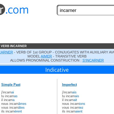
 VERB INCARNER
CARNER
- VERB OF 1st GROUP - CONJUGATES WITH AUXILIARY AV
MODEL
AIMER
- TRANSITIVE VERB
ALLOWS PRONOMINAL CONSTRUCTION :
S'INCARNER
Simple Past
Imperfect
j'incarn
ai
j'incarn
ais
tu incarn
as
tu incarn
ais
il incarn
a
il incarn
ait
nous incarn
âmes
nous incarn
ions
vous incarn
âtes
vous incarn
iez
ils incarn
èrent
ils incarn
aient