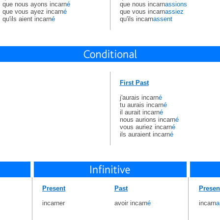
que nous ayons incarn
é
que nous incarn
assions
que vous ayez incarn
é
que vous incarn
assiez
qu'ils aient incarn
é
qu'ils incarn
assent
First Past
j'aurais incarn
é
tu aurais incarn
é
il aurait incarn
é
nous aurions incarn
é
vous auriez incarn
é
ils auraient incarn
é
Present
Past
Presen
incarner
avoir incarn
é
incarn
a