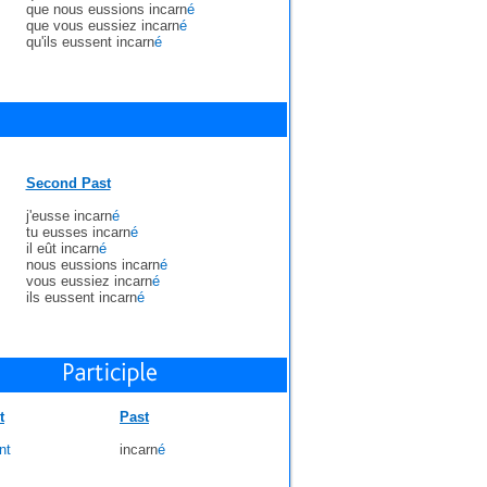
que nous eussions incarn
é
que vous eussiez incarn
é
qu'ils eussent incarn
é
Second Past
j'eusse incarn
é
tu eusses incarn
é
il eût incarn
é
nous eussions incarn
é
vous eussiez incarn
é
ils eussent incarn
é
t
Past
nt
incarn
é