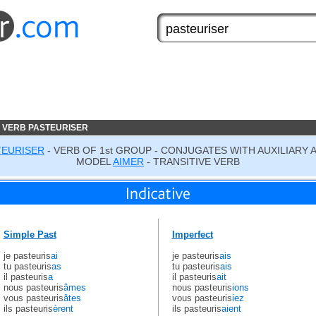
 VERB PASTEURISER
TEURISER
- VERB OF 1st GROUP - CONJUGATES WITH AUXILIARY 
MODEL
AIMER
- TRANSITIVE VERB
Simple Past
Imperfect
je pasteuris
ai
je pasteuris
ais
tu pasteuris
as
tu pasteuris
ais
il pasteuris
a
il pasteuris
ait
nous pasteuris
âmes
nous pasteuris
ions
vous pasteuris
âtes
vous pasteuris
iez
ils pasteuris
èrent
ils pasteuris
aient