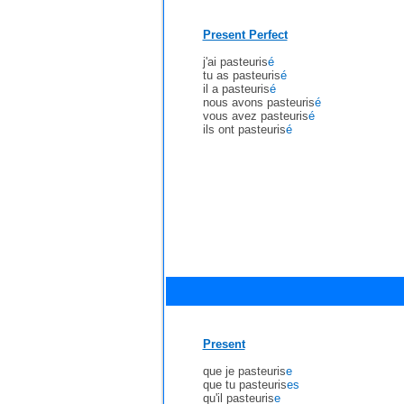
Present Perfect
j'ai pasteuris
é
tu as pasteuris
é
il a pasteuris
é
nous avons pasteuris
é
vous avez pasteuris
é
ils ont pasteuris
é
Present
que je pasteuris
e
que tu pasteuris
es
qu'il pasteuris
e