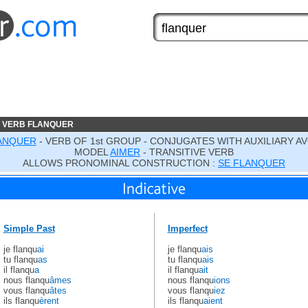
 VERB FLANQUER
ANQUER
- VERB OF 1st GROUP - CONJUGATES WITH AUXILIARY AV
MODEL
AIMER
- TRANSITIVE VERB
ALLOWS PRONOMINAL CONSTRUCTION :
SE FLANQUER
Simple Past
Imperfect
je flanqu
ai
je flanqu
ais
tu flanqu
as
tu flanqu
ais
il flanqu
a
il flanqu
ait
nous flanqu
âmes
nous flanqu
ions
vous flanqu
âtes
vous flanqu
iez
ils flanqu
èrent
ils flanqu
aient