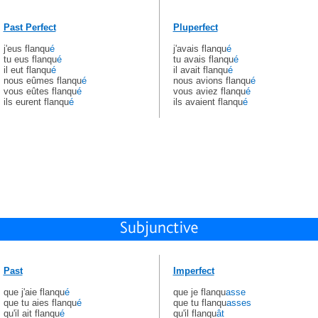
Past Perfect
Pluperfect
j'eus flanqu
é
j'avais flanqu
é
tu eus flanqu
é
tu avais flanqu
é
il eut flanqu
é
il avait flanqu
é
nous eûmes flanqu
é
nous avions flanqu
é
vous eûtes flanqu
é
vous aviez flanqu
é
ils eurent flanqu
é
ils avaient flanqu
é
Past
Imperfect
que j'aie flanqu
é
que je flanqu
asse
que tu aies flanqu
é
que tu flanqu
asses
qu'il ait flanqu
é
qu'il flanqu
ât