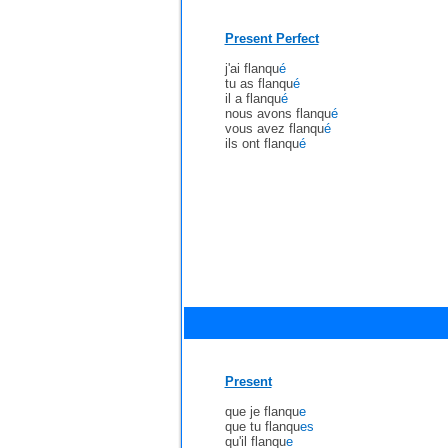
Present Perfect
j'ai flanqu
é
tu as flanqu
é
il a flanqu
é
nous avons flanqu
é
vous avez flanqu
é
ils ont flanqu
é
Present
que je flanqu
e
que tu flanqu
es
qu'il flanqu
e