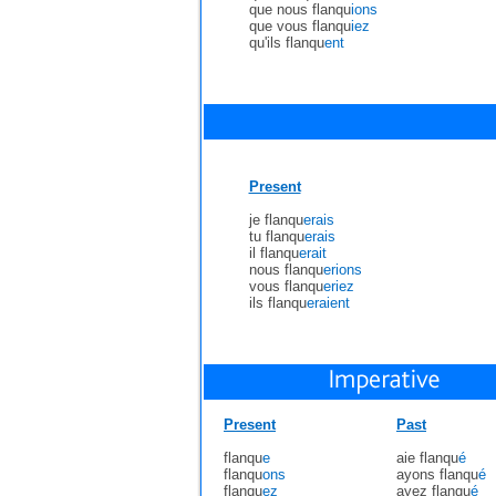
que nous flanqu
ions
que vous flanqu
iez
qu'ils flanqu
ent
Present
je flanqu
erais
tu flanqu
erais
il flanqu
erait
nous flanqu
erions
vous flanqu
eriez
ils flanqu
eraient
Present
Past
flanqu
e
aie flanqu
é
flanqu
ons
ayons flanqu
é
flanqu
ez
ayez flanqu
é