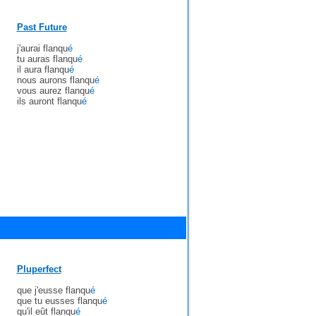
Past Future
j'aurai flanqu
é
tu auras flanqu
é
il aura flanqu
é
nous aurons flanqu
é
vous aurez flanqu
é
ils auront flanqu
é
Pluperfect
que j'eusse flanqu
é
que tu eusses flanqu
é
qu'il eût flanqu
é