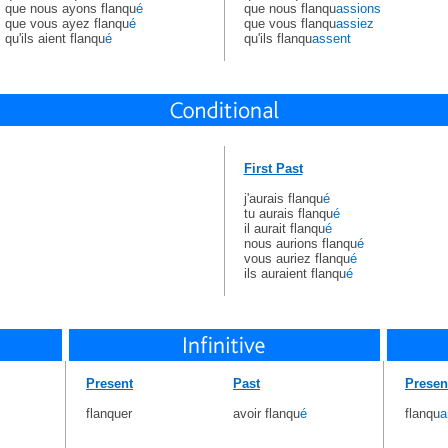
que nous ayons flanqu
é
que nous flanqu
assions
que vous ayez flanqu
é
que vous flanqu
assiez
qu'ils aient flanqu
é
qu'ils flanqu
assent
First Past
j'aurais flanqu
é
tu aurais flanqu
é
il aurait flanqu
é
nous aurions flanqu
é
vous auriez flanqu
é
ils auraient flanqu
é
Present
Past
Presen
flanquer
avoir flanqu
é
flanqu
a