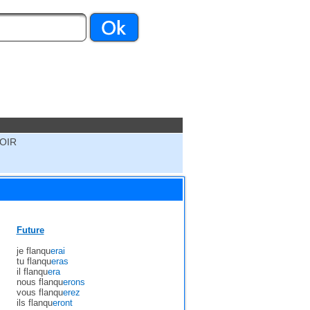
OIR
Future
je flanqu
erai
tu flanqu
eras
il flanqu
era
nous flanqu
erons
vous flanqu
erez
ils flanqu
eront