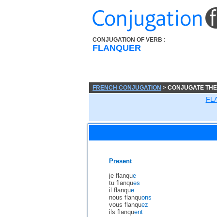
CONJUGATION OF VERB :
FLANQUER
FRENCH CONJUGATION
> CONJUGATE THE
FL
Present
je flanqu
e
tu flanqu
es
il flanqu
e
nous flanqu
ons
vous flanqu
ez
ils flanqu
ent