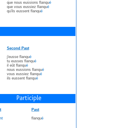
que nous eussions flanqu
é
que vous eussiez flanqu
é
qu'ils eussent flanqu
é
Second Past
j'eusse flanqu
é
tu eusses flanqu
é
il eût flanqu
é
nous eussions flanqu
é
vous eussiez flanqu
é
ils eussent flanqu
é
t
Past
nt
flanqu
é