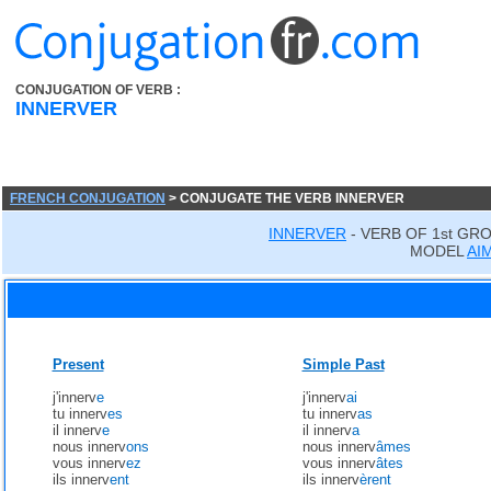
CONJUGATION OF VERB :
INNERVER
FRENCH CONJUGATION
> CONJUGATE THE VERB INNERVER
INNERVER
- VERB OF 1st GR
MODEL
AI
Present
Simple Past
j'innerv
e
j'innerv
ai
tu innerv
es
tu innerv
as
il innerv
e
il innerv
a
nous innerv
ons
nous innerv
âmes
vous innerv
ez
vous innerv
âtes
ils innerv
ent
ils innerv
èrent