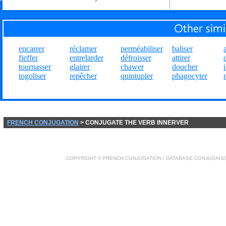
encarrer
réclamer
perméabiliser
baliser
fieffer
entrelarder
défroisser
attirer
tournasser
glairer
chawer
doucher
togoliser
repêcher
quintupler
phagocyter
FRENCH CONJUGATION
> CONJUGATE THE VERB INNERVER
COPYRIGHT ©
FRENCH CONJUGATION
/ DATABASE
CONJUGAIS