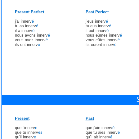
Present Perfect
Past Perfect
j'ai innerv
é
j'eus innerv
é
tu as innerv
é
tu eus innerv
é
il a innerv
é
il eut innerv
é
nous avons innerv
é
nous eûmes innerv
é
vous avez innerv
é
vous eûtes innerv
é
ils ont innerv
é
ils eurent innerv
é
Present
Past
que j'innerv
e
que j'aie innerv
é
que tu innerv
es
que tu aies innerv
é
qu'il innerv
e
qu'il ait innerv
é