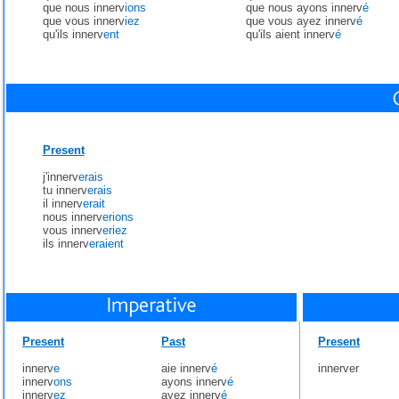
que nous innerv
ions
que nous ayons innerv
é
que vous innerv
iez
que vous ayez innerv
é
qu'ils innerv
ent
qu'ils aient innerv
é
Present
j'innerv
erais
tu innerv
erais
il innerv
erait
nous innerv
erions
vous innerv
eriez
ils innerv
eraient
Present
Past
Present
innerv
e
aie innerv
é
innerver
innerv
ons
ayons innerv
é
innerv
ez
ayez innerv
é