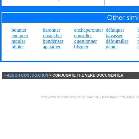
boumer
baronner
enchaperonner
défalquer
engamer
revancher
consulter
bavasser
mouler
bondériser
questionner
défourailler
piluler
apatamer
bisquer
ganter
FRENCH CONJUGATION
> CONJUGATE THE VERB DOCUMENTER
COPYRIGHT ©
FRENCH CONJUGATION
/ DATABASE
CONJUGAIS