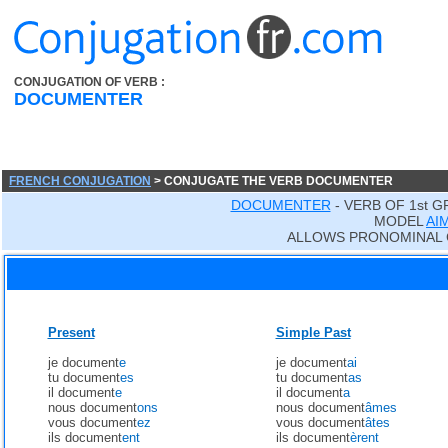
CONJUGATION OF VERB :
DOCUMENTER
FRENCH CONJUGATION
> CONJUGATE THE VERB DOCUMENTER
DOCUMENTER
- VERB OF 1st 
MODEL
AI
ALLOWS PRONOMINAL 
Present
Simple Past
je document
e
je document
ai
tu document
es
tu document
as
il document
e
il document
a
nous document
ons
nous document
âmes
vous document
ez
vous document
âtes
ils document
ent
ils document
èrent