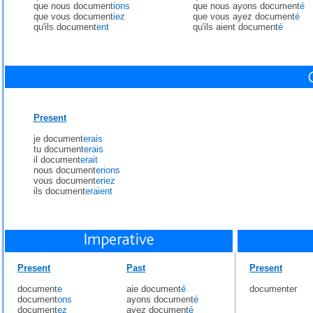
que nous document
ions
que nous ayons document
é
que vous document
iez
que vous ayez document
é
qu'ils document
ent
qu'ils aient document
é
Present
je document
erais
tu document
erais
il document
erait
nous document
erions
vous document
eriez
ils document
eraient
Present
Past
Present
document
e
aie document
é
documenter
document
ons
ayons document
é
document
ez
ayez document
é