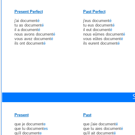
Present Perfect
Past Perfect
j'ai document
é
j'eus document
é
tu as document
é
tu eus document
é
il a document
é
il eut document
é
nous avons document
é
nous eûmes document
é
vous avez document
é
vous eûtes document
é
ils ont document
é
ils eurent document
é
Present
Past
que je document
e
que j'aie document
é
que tu document
es
que tu aies document
é
qu'il document
e
qu'il ait document
é