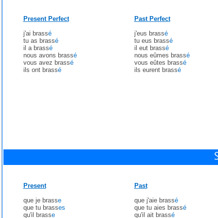
Present Perfect
Past Perfect
j'ai brass
é
j'eus brass
é
tu as brass
é
tu eus brass
é
il a brass
é
il eut brass
é
nous avons brass
é
nous eûmes brass
é
vous avez brass
é
vous eûtes brass
é
ils ont brass
é
ils eurent brass
é
Present
Past
que je brass
e
que j'aie brass
é
que tu brass
es
que tu aies brass
é
qu'il brass
e
qu'il ait brass
é