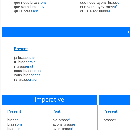
que nous brass
ions
que nous ayons brass
é
que vous brass
iez
que vous ayez brass
é
qu'ils brass
ent
qu'ils aient brass
é
Present
je brass
erais
tu brass
erais
il brass
erait
nous brass
erions
vous brass
eriez
ils brass
eraient
Present
Past
Present
brass
e
aie brass
é
brasser
brass
ons
ayons brass
é
brass
ez
ayez brass
é