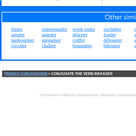
frimer
entreregarder
week-ender
enchtiber
agrafer
annoter
déserter
fonder
tambouriner
gargariser
coiffer
débourrer
cocotter
chaîner
bouquiner
bâtonner
FRENCH CONJUGATION
> CONJUGATE THE VERB BRASSER
COPYRIGHT ©
FRENCH CONJUGATION
/ DATABASE
CONJUGAIS