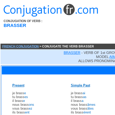
CONJUGATION OF VERB :
BRASSER
FRENCH CONJUGATION
> CONJUGATE THE VERB BRASSER
BRASSER
- VERB OF 1st GRO
MODEL
AI
ALLOWS PRONOMINA
Present
Simple Past
je brass
e
je brass
ai
tu brass
es
tu brass
as
il brass
e
il brass
a
nous brass
ons
nous brass
âmes
vous brass
ez
vous brass
âtes
ils brass
ent
ils brass
èrent