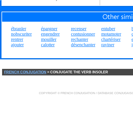
ébranler
épargner
recenser
entuber
nobscuriter
engendrer
contusionner
motamoter
rentrer
mouiller
rechanter
chartériser
ajouter
calotter
désenchanter
raviner
FRENCH CONJUGATION
> CONJUGATE THE VERB INSOLER
COPYRIGHT ©
FRENCH CONJUGATION
/ DATABASE
CONJUGAIS