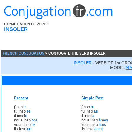
CONJUGATION OF VERB :
INSOLER
FRENCH CONJUGATION
> CONJUGATE THE VERB INSOLER
INSOLER
- VERB OF 1st GRO
MODEL
AI
Present
Simple Past
j'insol
e
j'insol
ai
tu insol
es
tu insol
as
il insol
e
il insol
a
nous insol
ons
nous insol
âmes
vous insol
ez
vous insol
âtes
ils insol
ent
ils insol
èrent