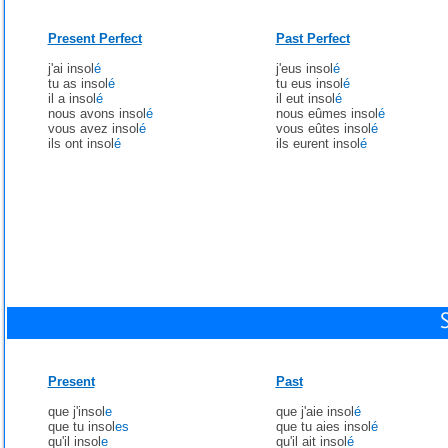
Present Perfect
Past Perfect
j'ai insol
é
j'eus insol
é
tu as insol
é
tu eus insol
é
il a insol
é
il eut insol
é
nous avons insol
é
nous eûmes insol
é
vous avez insol
é
vous eûtes insol
é
ils ont insol
é
ils eurent insol
é
Present
Past
que j'insol
e
que j'aie insol
é
que tu insol
es
que tu aies insol
é
qu'il insol
e
qu'il ait insol
é