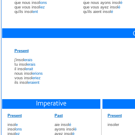
que nous insol
ions
que nous ayons insol
é
que vous insol
iez
que vous ayez insol
é
qu'ils insol
ent
qu'ils aient insol
é
Present
j'insol
erais
tu insol
erais
il insol
erait
nous insol
erions
vous insol
eriez
ils insol
eraient
Present
Past
Present
insol
e
aie insol
é
insoler
insol
ons
ayons insol
é
insol
ez
ayez insol
é