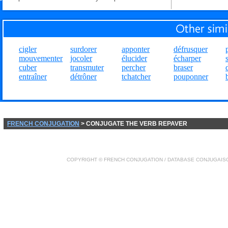
cigler
surdorer
apponter
défrusquer
mouvementer
jocoler
élucider
écharper
cuber
transmuter
percher
braser
entraîner
détrôner
tchatcher
pouponner
FRENCH CONJUGATION
> CONJUGATE THE VERB REPAVER
COPYRIGHT ©
FRENCH CONJUGATION
/ DATABASE
CONJUGAIS