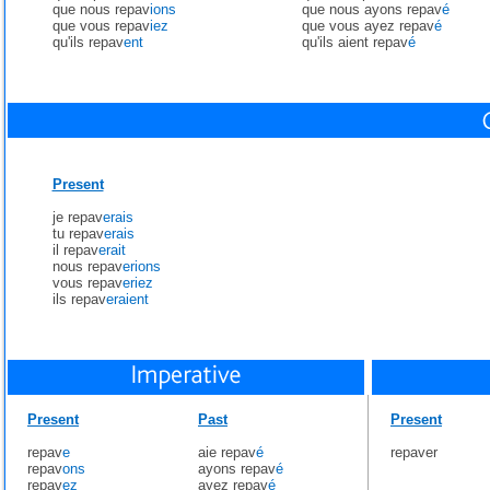
que nous repav
ions
que nous ayons repav
é
que vous repav
iez
que vous ayez repav
é
qu'ils repav
ent
qu'ils aient repav
é
Present
je repav
erais
tu repav
erais
il repav
erait
nous repav
erions
vous repav
eriez
ils repav
eraient
Present
Past
Present
repav
e
aie repav
é
repaver
repav
ons
ayons repav
é
repav
ez
ayez repav
é