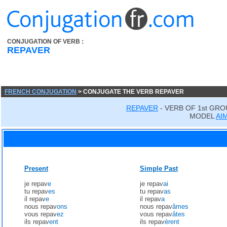
CONJUGATION OF VERB :
REPAVER
FRENCH CONJUGATION
> CONJUGATE THE VERB REPAVER
REPAVER
- VERB OF 1st GRO
MODEL
AI
Present
Simple Past
je repav
e
je repav
ai
tu repav
es
tu repav
as
il repav
e
il repav
a
nous repav
ons
nous repav
âmes
vous repav
ez
vous repav
âtes
ils repav
ent
ils repav
èrent