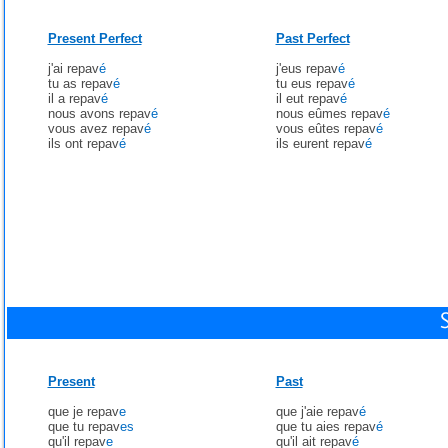
Present Perfect
Past Perfect
j'ai repav
é
j'eus repav
é
tu as repav
é
tu eus repav
é
il a repav
é
il eut repav
é
nous avons repav
é
nous eûmes repav
é
vous avez repav
é
vous eûtes repav
é
ils ont repav
é
ils eurent repav
é
Present
Past
que je repav
e
que j'aie repav
é
que tu repav
es
que tu aies repav
é
qu'il repav
e
qu'il ait repav
é