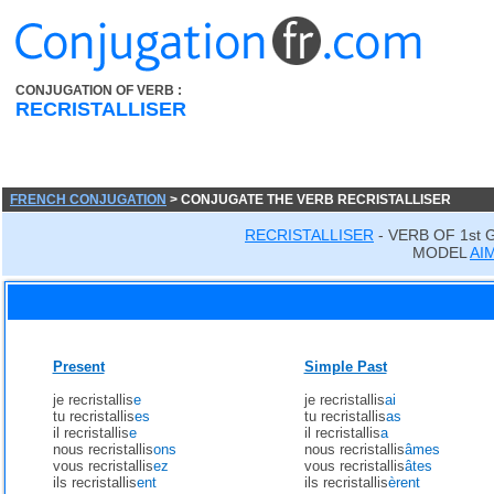
CONJUGATION OF VERB :
RECRISTALLISER
FRENCH CONJUGATION
> CONJUGATE THE VERB RECRISTALLISER
RECRISTALLISER
- VERB OF 1st
MODEL
AI
Present
Simple Past
je recristallis
e
je recristallis
ai
tu recristallis
es
tu recristallis
as
il recristallis
e
il recristallis
a
nous recristallis
ons
nous recristallis
âmes
vous recristallis
ez
vous recristallis
âtes
ils recristallis
ent
ils recristallis
èrent