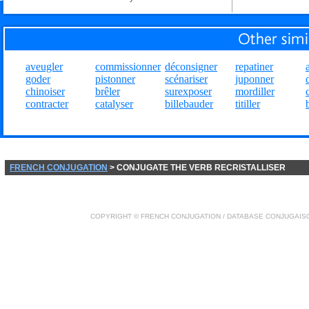
aveugler
commissionner
déconsigner
repatiner
goder
pistonner
scénariser
juponner
chinoiser
brêler
surexposer
mordiller
contracter
catalyser
billebauder
titiller
FRENCH CONJUGATION
> CONJUGATE THE VERB RECRISTALLISER
COPYRIGHT ©
FRENCH CONJUGATION
/ DATABASE
CONJUGAIS