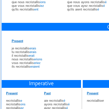
que nous recristallis
ions
que nous ayons recristallis
é
que vous recristallis
iez
que vous ayez recristallis
é
qu'ils recristallis
ent
qu'ils aient recristallis
é
Present
je recristallis
erais
tu recristallis
erais
il recristallis
erait
nous recristallis
erions
vous recristallis
eriez
ils recristallis
eraient
Present
Past
Present
recristallis
e
aie recristallis
é
recristalliser
recristallis
ons
ayons recristallis
é
recristallis
ez
ayez recristallis
é