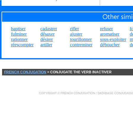
baptiser
cadastrer
rifler
refuser
f
fulminer
désaxer
ajuster
aromatiser
d
rationner
désirer
tourillonner
sous-exploiter
m
réescompter
artiller
contreminer
déboucher
d
FRENCH CONJUGATION
> CONJUGATE THE VERB INACTIVER
COPYRIGHT ©
FRENCH CONJUGATION
/ DATABASE
CONJUGAIS