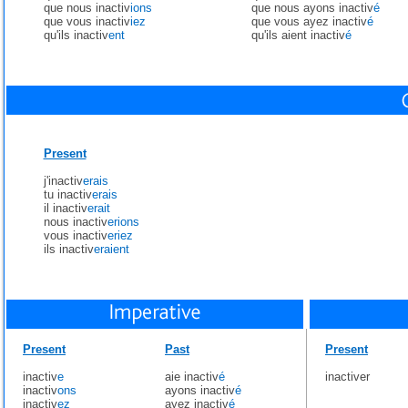
que nous inactiv
ions
que nous ayons inactiv
é
que vous inactiv
iez
que vous ayez inactiv
é
qu'ils inactiv
ent
qu'ils aient inactiv
é
Present
j'inactiv
erais
tu inactiv
erais
il inactiv
erait
nous inactiv
erions
vous inactiv
eriez
ils inactiv
eraient
Present
Past
Present
inactiv
e
aie inactiv
é
inactiver
inactiv
ons
ayons inactiv
é
inactiv
ez
ayez inactiv
é