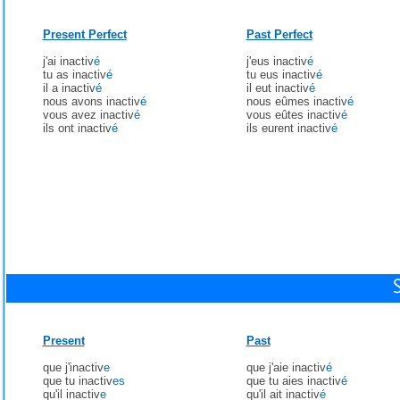
Present Perfect
Past Perfect
j'ai inactiv
é
j'eus inactiv
é
tu as inactiv
é
tu eus inactiv
é
il a inactiv
é
il eut inactiv
é
nous avons inactiv
é
nous eûmes inactiv
é
vous avez inactiv
é
vous eûtes inactiv
é
ils ont inactiv
é
ils eurent inactiv
é
Present
Past
que j'inactiv
e
que j'aie inactiv
é
que tu inactiv
es
que tu aies inactiv
é
qu'il inactiv
e
qu'il ait inactiv
é