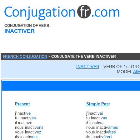
CONJUGATION OF VERB :
INACTIVER
FRENCH CONJUGATION
> CONJUGATE THE VERB INACTIVER
INACTIVER
- VERB OF 1st GR
MODEL
AI
Present
Simple Past
j'inactiv
e
j'inactiv
ai
tu inactiv
es
tu inactiv
as
il inactiv
e
il inactiv
a
nous inactiv
ons
nous inactiv
âmes
vous inactiv
ez
vous inactiv
âtes
ils inactiv
ent
ils inactiv
èrent