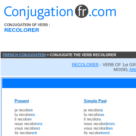
CONJUGATION OF VERB :
RECOLORER
FRENCH CONJUGATION
> CONJUGATE THE VERB RECOLORER
RECOLORER
- VERB OF 1st G
MODEL
AI
Present
Simple Past
je recolor
e
je recolor
ai
tu recolor
es
tu recolor
as
il recolor
e
il recolor
a
nous recolor
ons
nous recolor
âmes
vous recolor
ez
vous recolor
âtes
ils recolor
ent
ils recolor
èrent