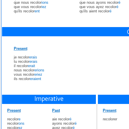
que nous recolor
ions
que nous ayons recolor
é
que vous recolor
iez
que vous ayez recolor
é
qu'ils recolor
ent
qu'ils aient recolor
é
Present
je recolor
erais
tu recolor
erais
il recolor
erait
nous recolor
erions
vous recolor
eriez
ils recolor
eraient
Present
Past
Present
recolor
e
aie recolor
é
recolorer
recolor
ons
ayons recolor
é
recolor
ez
ayez recolor
é