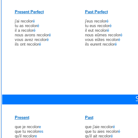
Present Perfect
Past Perfect
j'ai recolor
é
j'eus recolor
é
tu as recolor
é
tu eus recolor
é
il a recolor
é
il eut recolor
é
nous avons recolor
é
nous eûmes recolor
é
vous avez recolor
é
vous eûtes recolor
é
ils ont recolor
é
ils eurent recolor
é
Present
Past
que je recolor
e
que j'aie recolor
é
que tu recolor
es
que tu aies recolor
é
qu'il recolor
e
qu'il ait recolor
é