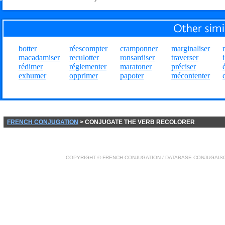
botter
réescompter
cramponner
marginaliser
macadamiser
reculotter
ronsardiser
traverser
rédimer
réglementer
maratoner
préciser
exhumer
opprimer
papoter
mécontenter
FRENCH CONJUGATION
> CONJUGATE THE VERB RECOLORER
COPYRIGHT ©
FRENCH CONJUGATION
/ DATABASE
CONJUGAIS