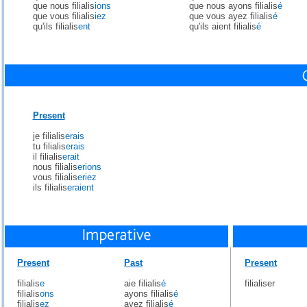
que nous filialis
ions
que nous ayons filialis
é
que vous filialis
iez
que vous ayez filialis
é
qu'ils filialis
ent
qu'ils aient filialis
é
Present
je filialis
erais
tu filialis
erais
il filialis
erait
nous filialis
erions
vous filialis
eriez
ils filialis
eraient
Present
Past
Present
filialis
e
aie filialis
é
filialiser
filialis
ons
ayons filialis
é
filialis
ez
ayez filialis
é