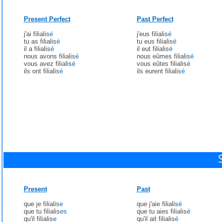
Present Perfect
Past Perfect
j'ai filialis
é
j'eus filialis
é
tu as filialis
é
tu eus filialis
é
il a filialis
é
il eut filialis
é
nous avons filialis
é
nous eûmes filialis
é
vous avez filialis
é
vous eûtes filialis
é
ils ont filialis
é
ils eurent filialis
é
Present
Past
que je filialis
e
que j'aie filialis
é
que tu filialis
es
que tu aies filialis
é
qu'il filialis
e
qu'il ait filialis
é