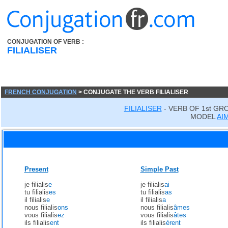
CONJUGATION OF VERB :
FILIALISER
FRENCH CONJUGATION
> CONJUGATE THE VERB FILIALISER
FILIALISER
- VERB OF 1st GR
MODEL
AI
Present
Simple Past
je filialis
e
je filialis
ai
tu filialis
es
tu filialis
as
il filialis
e
il filialis
a
nous filialis
ons
nous filialis
âmes
vous filialis
ez
vous filialis
âtes
ils filialis
ent
ils filialis
èrent