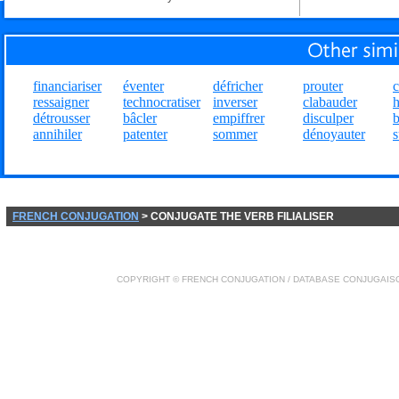
financiariser
éventer
défricher
prouter
c
ressaigner
technocratiser
inverser
clabauder
détrousser
bâcler
empiffrer
disculper
b
annihiler
patenter
sommer
dénoyauter
s
FRENCH CONJUGATION
> CONJUGATE THE VERB FILIALISER
COPYRIGHT ©
FRENCH CONJUGATION
/ DATABASE
CONJUGAIS