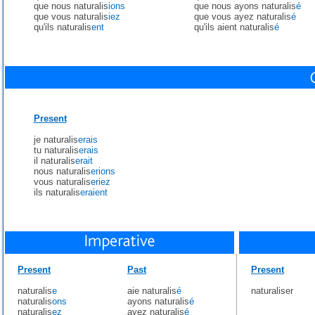
que nous naturalis
ions
que nous ayons naturalis
é
que vous naturalis
iez
que vous ayez naturalis
é
qu'ils naturalis
ent
qu'ils aient naturalis
é
Present
je naturalis
erais
tu naturalis
erais
il naturalis
erait
nous naturalis
erions
vous naturalis
eriez
ils naturalis
eraient
Present
Past
Present
naturalis
e
aie naturalis
é
naturaliser
naturalis
ons
ayons naturalis
é
naturalis
ez
ayez naturalis
é