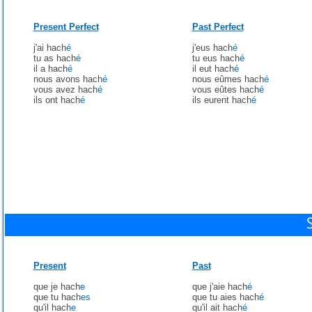
Present Perfect
Past Perfect
j'ai hach
é
j'eus hach
é
tu as hach
é
tu eus hach
é
il a hach
é
il eut hach
é
nous avons hach
é
nous eûmes hach
é
vous avez hach
é
vous eûtes hach
é
ils ont hach
é
ils eurent hach
é
Present
Past
que je hach
e
que j'aie hach
é
que tu hach
es
que tu aies hach
é
qu'il hach
e
qu'il ait hach
é