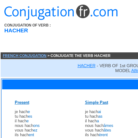
CONJUGATION OF VERB :
HACHER
FRENCH CONJUGATION
> CONJUGATE THE VERB HACHER
HACHER
- VERB OF 1st GRO
MODEL
AI
Present
Simple Past
je hach
e
je hach
ai
tu hach
es
tu hach
as
il hach
e
il hach
a
nous hach
ons
nous hach
âmes
vous hach
ez
vous hach
âtes
ils hach
ent
ils hach
èrent