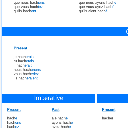
que nous hach
ions
que nous ayons hach
é
que vous hach
iez
que vous ayez hach
é
qu'ils hach
ent
qu'ils aient hach
é
Present
je hach
erais
tu hach
erais
il hach
erait
nous hach
erions
vous hach
eriez
ils hach
eraient
Present
Past
Present
hach
e
aie hach
é
hacher
hach
ons
ayons hach
é
hach
ez
ayez hach
é