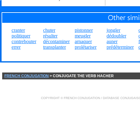
cranter
chuter
pistonner
jongler
politiquer
résulter
meugler
dédoubler
contrebouter
décontaminer
arnaquer
auner
errer
transplanter
prolétariser
prédéterminer
FRENCH CONJUGATION
> CONJUGATE THE VERB HACHER
COPYRIGHT ©
FRENCH CONJUGATION
/ DATABASE
CONJUGAIS